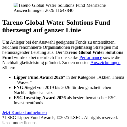
Tareno Global Water Solutions Fund
überzeugt auf ganzer Linie
Um Anleger bei der Auswahl geeig­neter Fonds zu unter­stützen,
zeichnen renom­mierte Organi­sa­tionen regel­mässig Strate­gien mit
heraus­ra­gender Leistung aus. Der
Tareno Global Water Solutions
Fund
wurde dabei mehrfach für die starke
Perfor­mance
sowie die
Nachhal­tig­keits­lei­stung prämiert. Zu den neusten
Auszeich­nungen
zählen:
Lipper Fund Award
2026
* in der Kategorie „Aktien Thema
– Wasser“
FNG-Siegel
von 2019 bis 2026 für den ganzheit­li­chen
Nachhal­tig­keits­an­satz
ESG Investing Award 2026
als bester thema­ti­scher ESG
Invest­ment­fonds
Jetzt Kontakt aufnehmen
*LSEG Lipper Fund Awards, ©2025 LSEG. All rights reserved.
Used under license.