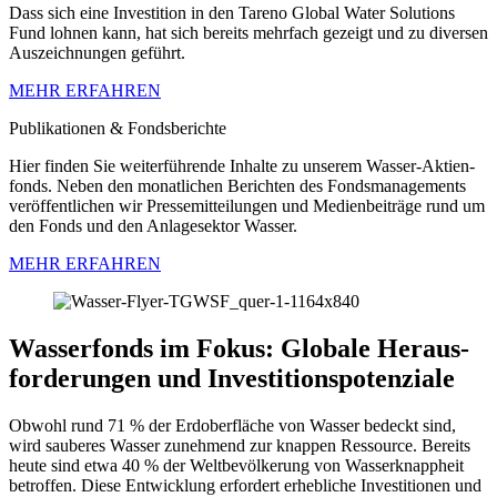
Dass sich eine Investi­tion in den Tareno Global Water Solutions
Fund lohnen kann, hat sich bereits mehrfach gezeigt und zu diversen
Auszeich­nungen geführt.
MEHR ERFAHREN
Publi­ka­tionen & Fonds­be­richte
Hier finden Sie weiter­füh­rende Inhalte zu unserem Wasser-Aktien­
fonds. Neben den monat­li­chen Berichten des Fonds­ma­nage­ments
veröf­fent­li­chen wir Presse­mit­tei­lungen und Medien­bei­träge rund um
den Fonds und den Anlage­sektor Wasser.
MEHR ERFAHREN
Wasser­fonds im Fokus: Globale Heraus­
for­de­rungen und Investi­ti­ons­po­ten­ziale
Obwohl rund 71 % der Erdober­fläche von Wasser bedeckt sind,
wird sauberes Wasser zuneh­mend zur knappen Ressource. Bereits
heute sind etwa 40 % der Weltbe­völ­ke­rung von Wasser­knapp­heit
betroffen. Diese Entwick­lung erfor­dert erheb­liche Investi­tionen und