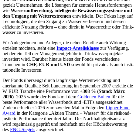
gezielt Unter­nehmen, die Lösungen für zentrale Heraus­for­de­rungen
wie
Wasser­auf­be­rei­tung, intel­li­gente Bewäs­se­rungs­sy­steme und
den Umgang mit Wetter­ex­tremen
entwickeln. Der Fokus liegt auf
Techno­lo­gien, die den Zugang zu Wasser verbes­sern und dessen
effizi­ente Nutzung fördern – ohne direkt in Wasser­rechte oder Trink­
wasser zu investieren.
Für Anlege­rinnen und Anleger, die neben Rendite auch Wirkung
erzielen möchten, steht eine
Impact-Anteils­klasse
zur Verfü­gung,
bei der ein Teil der Manage­ment­ge­bühr in Trink­was­ser­pro­jekte
investiert wird. Darüber hinaus bietet der Fonds verschie­dene
Tranchen in
CHF, EUR und USD
sowohl für private als auch insti­
tu­tio­nelle Investoren.
Der Fonds überzeugt durch langfri­stige Wertent­wick­lung und
anerkannte Qualität: Seit Lancie­rung im September 2007 erzielte die
W‑EUR-Tranche eine Perfor­mance von
+308 % (Stand: März
2026)
. 2025 wurde der Fonds mit dem
Goldenen Bullen
für die
beste Perfor­mance aller Wasser­fonds und ‑ETFs ausge­zeichnet.
Zudem erhielt er 2026 zum zweiten Mal in Folge den
Lipper Fund
Award
in der Kategorie „Aktien Thema – Wasser“ für die risiko­ad­
ju­stierte Perfor­mance über drei Jahre. Der Nachhal­tig­keits­an­satz
wird regel­mässig geprüft und mehrfach mit der Höchst­be­wer­tung
des
FNG-Siegels
ausge­zeichnet.