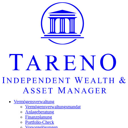
Startseite
Vermö­gens­ver­wal­tung
Vermö­gens­ver­wal­tungs­mandat
Anlage­be­ra­tung
Finanz­pla­nung
Portfolio-Check
Vorsorgelösungen