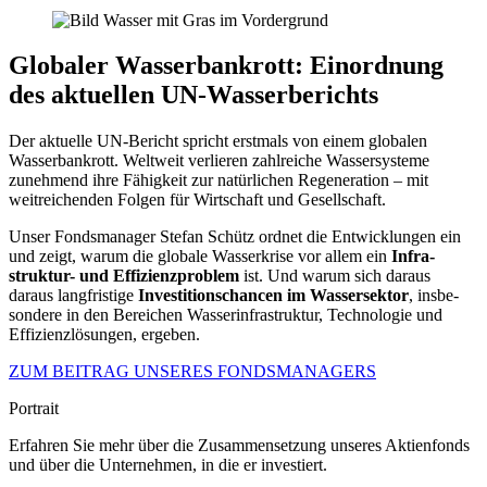
Globaler Wasser­bank­rott: Einord­nung
des aktuellen UN-Wasser­be­richts
Der aktuelle UN-Bericht spricht erstmals von einem globalen
Wasser­bank­rott. Weltweit verlieren zahlreiche Wasser­sy­steme
zuneh­mend ihre Fähig­keit zur natür­li­chen Regene­ra­tion – mit
weitrei­chenden Folgen für Wirtschaft und Gesell­schaft.
Unser Fonds­ma­nager Stefan Schütz ordnet die Entwick­lungen ein
und zeigt, warum die globale Wasser­krise vor allem ein
Infra­
struktur- und Effizi­enz­pro­blem
ist. Und warum sich daraus
daraus langfri­stige
Investi­ti­ons­chancen im Wasser­sektor
, insbe­
son­dere in den Berei­chen Wasser­in­fra­struktur, Techno­logie und
Effizi­enz­lö­sungen, ergeben.
ZUM BEITRAG UNSERES FONDS­MA­NA­GERS
Portrait
Erfahren Sie mehr über die Zusam­men­set­zung unseres Aktien­fonds
und über die Unter­nehmen, in die er investiert.