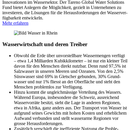
Innova­tionen im Wasser­sektor. Der Tareno Global Water Solutions
Fund bietet Anlegern die Möglich­keit, gezielt in Unter­nehmen zu
investieren, die Lösungen für die Heraus­for­de­rungen der Wasser­ver­
füg­bar­keit entwickeln.
Mehr erfahren
Wasser­wirt­schaft und deren Treiber
Obwohl die Erde über unvor­stell­bare Wasser­mengen verfügt
– etwa 1,4 Milli­arden Kubik­ki­lo­meter – ist nur ein kleiner Teil
davon für den Menschen direkt nutzbar. Denn rund 97,5% ist
Salzwasser in unseren Meeren und Ozeanen. Von den 2,5%
Süsswasser sind 69% in Gletscher gebunden, 30% Grund­
wasser und nur 1% fliesst an der Oberfläche und steht den
Menschen problemlos zur Verfü­gung.
Hinzu kommt die ungleich­mäs­sige Vertei­lung des Wassers.
Während Europa, insbe­son­dere die Schweiz, ausrei­chend
Wasser­vor­räte besitzt, sieht die Lage in anderen Regionen,
etwa in Afrika, ganz anders aus. Der Trans­port von Wasser ist
aufgrund seines Gewichts mit hohen Kosten und erheb­li­chem
Aufwand verbunden und stellt wasser­arme Regionen vor
grosse Heraus­for­de­rungen.
Zusätz­lich verschärft die ineffi­zi­ente Nutzung die Proble­