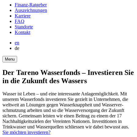
round-
Finanz-Ratgeber
bottom
Auszeich­nungen
Karriere
FAQ
Stand­orte
Kontakt
en
de
Menu
Der Tareno Wasser­fonds – Investieren Sie
in die Zukunft des Wassers
Wasser ist Leben – und eine inter­es­sante Anlage­mög­lich­keit. Mit
unserem Wasser­fonds investieren Sie gezielt in Unter­nehmen, die
weltweit an Lösungen gegen Wasser­knapp­heit und Wasser­ver­
schmut­zung arbeiten und so die Wasser­ver­sor­gung der Zukunft
sichern. Gemeinsam leisten wir einen Beitrag zu einem der 17
Nachhal­tig­keits­zielen der Vereinten Nationen. Investi­tionen in
Trink­wasser und Wasser­quellen schliessen wir dabei bewusst aus.
Sie möchten investieren?