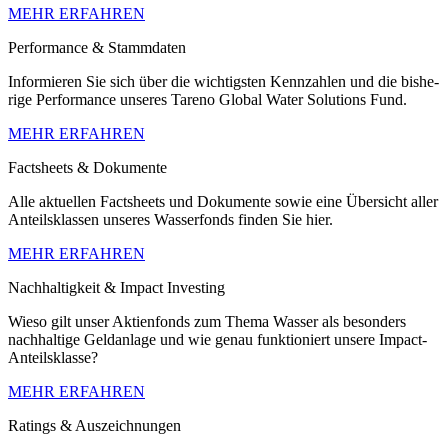
MEHR ERFAHREN
Perfor­mance & Stamm­daten
Infor­mieren Sie sich über die wichtig­sten Kennzahlen und die bishe­
rige Perfor­mance unseres Tareno Global Water Solutions Fund.
MEHR ERFAHREN
Facts­heets & Dokumente
Alle aktuellen Facts­heets und Dokumente sowie eine Übersicht aller
Anteils­klassen unseres Wasser­fonds finden Sie hier.
MEHR ERFAHREN
Nachhal­tig­keit & Impact Investing
Wieso gilt unser Aktien­fonds zum Thema Wasser als beson­ders
nachhal­tige Geldan­lage und wie genau funktio­niert unsere Impact-
Anteils­klasse?
MEHR ERFAHREN
Ratings & Auszeich­nungen