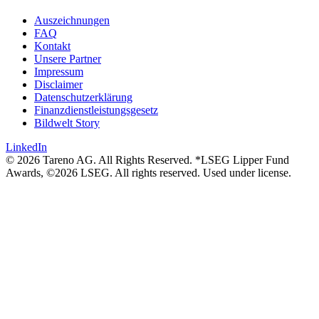
Auszeich­nungen
FAQ
Kontakt
Unsere Partner
Impressum
Disclaimer
Daten­schutz­er­klä­rung
Finanz­dienst­lei­stungs­ge­setz
Bildwelt Story
LinkedIn
© 2026 Tareno AG. All Rights Reserved. *LSEG Lipper Fund
Awards, ©2026 LSEG. All rights reserved. Used under license.