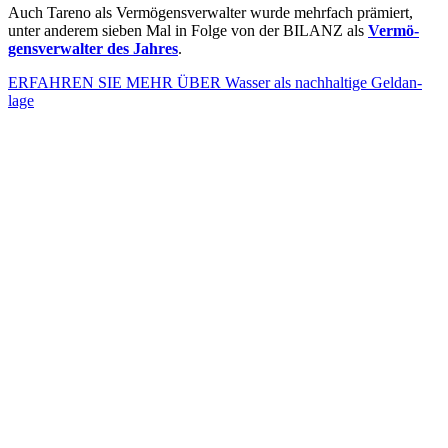
Auch Tareno als Vermö­gens­ver­walter wurde mehrfach prämiert,
unter anderem sieben Mal in Folge von der BILANZ als
Vermö­
gens­ver­walter des Jahres
.
ERFAHREN SIE MEHR ÜBER Wasser als nachhal­tige Geldan­
lage