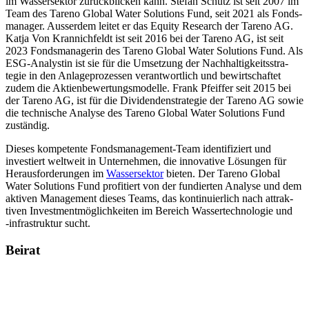
im Wasser­sektor zurück­blicken kann. Stefan Schütz ist seit 2007 im
Team des Tareno Global Water Solutions Fund, seit 2021 als Fonds­
ma­nager. Ausserdem leitet er das Equity Research der Tareno AG.
Katja Von Krannich­feldt ist seit 2016 bei der Tareno AG, ist seit
2023 Fonds­ma­na­gerin des Tareno Global Water Solutions Fund. Als
ESG-Analy­stin ist sie für die Umset­zung der Nachhal­tig­keits­stra­
tegie in den Anlage­pro­zessen verant­wort­lich und bewirt­schaftet
zudem die Aktien­be­wer­tungs­mo­delle. Frank Pfeiffer seit 2015 bei
der Tareno AG, ist für die Dividen­den­stra­tegie der Tareno AG sowie
die techni­sche Analyse des Tareno Global Water Solutions Fund
zuständig.
Dieses kompe­tente Fonds­ma­nage­ment-Team identi­fi­ziert und
investiert weltweit in Unter­nehmen, die innova­tive Lösungen für
Heraus­for­de­rungen im
Wasser­sektor
bieten. Der Tareno Global
Water Solutions Fund profi­tiert von der fundierten Analyse und dem
aktiven Manage­ment dieses Teams, das konti­nu­ier­lich nach attrak­
tiven Invest­ment­mög­lich­keiten im Bereich Wasser­tech­no­logie und
‑infra­struktur sucht.
Beirat