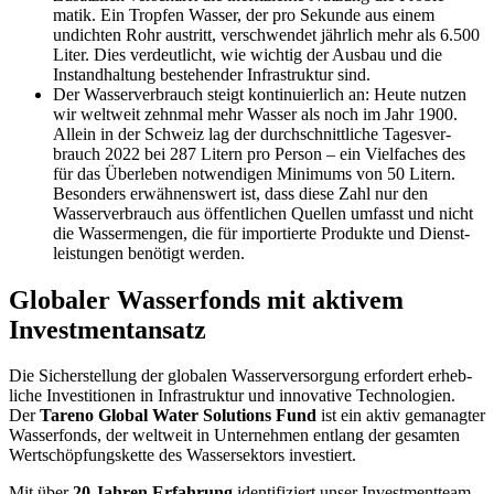
matik. Ein Tropfen Wasser, der pro Sekunde aus einem
undichten Rohr austritt, verschwendet jährlich mehr als 6.500
Liter. Dies verdeut­licht, wie wichtig der Ausbau und die
Instand­hal­tung bestehender Infra­struktur sind.
Der Wasser­ver­brauch steigt konti­nu­ier­lich an: Heute nutzen
wir weltweit zehnmal mehr Wasser als noch im Jahr 1900.
Allein in der Schweiz lag der durch­schnitt­liche Tages­ver­
brauch 2022 bei 287 Litern pro Person – ein Vielfa­ches des
für das Überleben notwen­digen Minimums von 50 Litern.
Beson­ders erwäh­nens­wert ist, dass diese Zahl nur den
Wasser­ver­brauch aus öffent­li­chen Quellen umfasst und nicht
die Wasser­mengen, die für impor­tierte Produkte und Dienst­
lei­stungen benötigt werden.
Globaler Wasser­fonds mit aktivem
Invest­ment­an­satz
Die Sicher­stel­lung der globalen Wasser­ver­sor­gung erfor­dert erheb­
liche Investi­tionen in Infra­struktur und innova­tive Techno­lo­gien.
Der
Tareno Global Water Solutions Fund
ist ein aktiv gemanagter
Wasser­fonds, der weltweit in Unter­nehmen entlang der gesamten
Wertschöp­fungs­kette des Wasser­sek­tors investiert.
Mit über
20 Jahren Erfah­rung
identi­fi­ziert unser Invest­ment­team