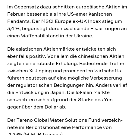
Im Gegen­satz dazu schnitten europäi­sche Aktien im
Februar besser ab als ihre US-ameri­ka­ni­schen
Pendants. Der MSCI Europe ex-UK Index stieg um
3,4 %, begün­stigt durch wachsende Erwar­tungen an
einen Waffen­still­stand in der Ukraine.
Die asiati­schen Aktien­märkte entwickelten sich
ebenfalls positiv. Vor allem die chine­si­schen Aktien
zeigten eine robuste Erholung. Bedeu­tende Treffen
zwischen Xi Jinping und promi­nenten Wirtschafts­
füh­rern deuteten auf eine mögliche Verbes­se­rung
der regula­to­ri­schen Bedin­gungen hin. Anders verlief
die Entwick­lung in Japan. Die lokalen Märkte
schwächten sich aufgrund der Stärke des Yen
gegen­über dem Dollar ab.
Der Tareno Global Water Solutions Fund verzeich­
nete im Berichts­monat eine Perfor­mance von
‑1.23% (W‑EUR Tranche).