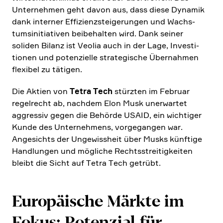
Unter­nehmen geht davon aus, dass diese Dynamik
dank interner Effizi­enz­stei­ge­rungen und Wachs­
tums­in­itia­tiven beibe­halten wird. Dank seiner
soliden Bilanz ist Veolia auch in der Lage, Investi­
tionen und poten­zi­elle strate­gi­sche Übernahmen
flexibel zu tätigen.
Die Aktien von
Tetra Tech
stürzten im Februar
regel­recht ab, nachdem Elon Musk unerwartet
aggressiv gegen die Behörde USAID, ein wichtiger
Kunde des Unter­neh­mens, vorge­gangen war.
Angesichts der Ungewiss­heit über Musks künftige
Handlungen und mögliche Rechts­strei­tig­keiten
bleibt die Sicht auf Tetra Tech getrübt.
Europäi­sche Märkte im
Fokus: Poten­zial für