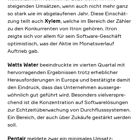
steigenden Umsätzen, wenn auch nicht mehr ganz
so stark wie im abgelau­fenen Jahr. Diese Einschät­
zung teilt auch
Xylem
, welche im Bereich der Zähler
zu den Konkur­renten von Itron gehören. Itron
zeigte sich vor allem für sein Software-Geschäft
optimi­stisch, was der Aktie im Monats­ver­lauf
Auftrieb gab.
Watts Water
beein­druckte im vierten Quartal mit
hervor­ra­genden Ergeb­nissen trotz erheb­li­cher
Heraus­for­de­rungen in Europa und bestä­tigte damit
den Eindruck, dass das Unter­nehmen ausser­ge­
wöhn­lich gut geführt wird. Beson­ders vielver­spre­
chend ist die Konzen­tra­tion auf Software­lö­sungen
zur Echtzeit­über­wa­chung von Durch­fluss­sy­stemen.
Ein Bereich, der auch über Zukäufe gestärkt werden
soll.
Pentair
meldete zwar ein minimales Umsatz­