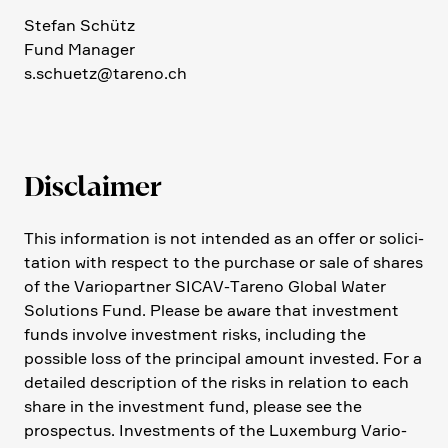
Stefan Schütz
Fund Manager
s.​schuetz@​tareno.​ch
Disclaimer
This infor­ma­tion is not intended as an offer or solici­
ta­tion with respect to the purchase or sale of shares
of the Vario­partner SICAV-Tareno Global Water
Solutions Fund. Please be aware that invest­ment
funds involve invest­ment risks, inclu­ding the
possible loss of the principal amount invested. For a
detailed descrip­tion of the risks in relation to each
share in the invest­ment fund, please see the
prospectus. Invest­ments of the Luxem­burg Vario­