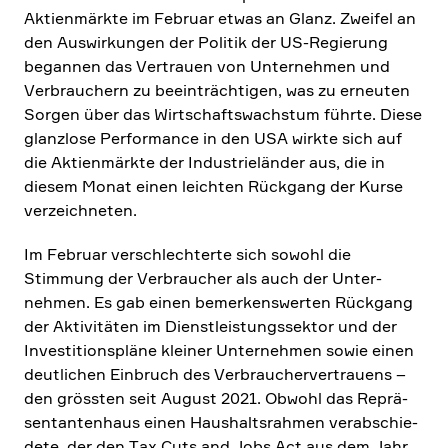
Aktien­märkte im Februar etwas an Glanz. Zweifel an
den Auswir­kungen der Politik der US-Regie­rung
begannen das Vertrauen von Unter­nehmen und
Verbrau­chern zu beein­träch­tigen, was zu erneuten
Sorgen über das Wirtschafts­wachstum führte. Diese
glanz­lose Perfor­mance in den USA wirkte sich auf
die Aktien­märkte der Industrie­länder aus, die in
diesem Monat einen leichten Rückgang der Kurse
verzeich­neten.
Im Februar verschlech­terte sich sowohl die
Stimmung der Verbrau­cher als auch der Unter­
nehmen. Es gab einen bemer­kens­werten Rückgang
der Aktivi­täten im Dienst­lei­stungs­sektor und der
Investi­ti­ons­pläne kleiner Unter­nehmen sowie einen
deutli­chen Einbruch des Verbrau­cher­ver­trauens –
den grössten seit August 2021. Obwohl das Reprä­
sen­tan­ten­haus einen Haushalts­rahmen verab­schie­
dete, der den Tax Cuts and Jobs Act aus dem Jahr