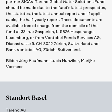
partner SICAV-Tareno Global Water Solutions Fund
should be made due to the fund’s latest prospectus,
the statutes, the latest annual report and, if appli­
cable, the half-yearly report. These documents are
available free of charge from the domicile of the
fund at 33, rue Gaspe­rich, L‑5826 Hespe­range,
Luxem­burg, or from Vontobel Fonds Services AG,
Diana­strasse 9. CH-8022 Zürich, Switz­er­land and
Bank Vontobel AG, Zürich, Switz­er­land.
Bilder: Jürg Kaufmann, Lucia Hunziker, Marijke
Vosmeer
Standort Basel
Tareno AG