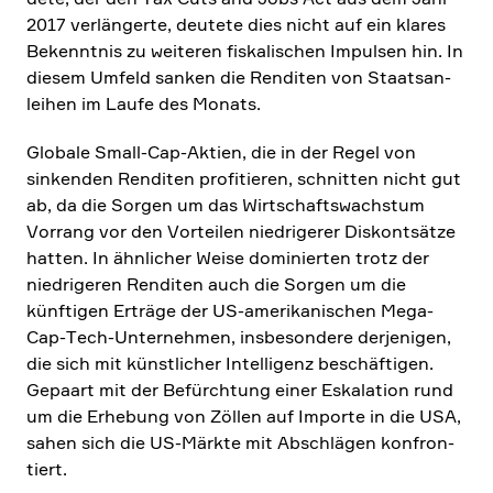
2017 verlän­gerte, deutete dies nicht auf ein klares
Bekenntnis zu weiteren fiska­li­schen Impulsen hin. In
diesem Umfeld sanken die Renditen von Staats­an­
leihen im Laufe des Monats.
Globale Small-Cap-Aktien, die in der Regel von
sinkenden Renditen profi­tieren, schnitten nicht gut
ab, da die Sorgen um das Wirtschafts­wachstum
Vorrang vor den Vorteilen niedri­gerer Diskont­sätze
hatten. In ähnli­cher Weise dominierten trotz der
niedri­geren Renditen auch die Sorgen um die
künftigen Erträge der US-ameri­ka­ni­schen Mega-
Cap-Tech-Unter­nehmen, insbe­son­dere derje­nigen,
die sich mit künst­li­cher Intel­li­genz beschäf­tigen.
Gepaart mit der Befürch­tung einer Eskala­tion rund
um die Erhebung von Zöllen auf Importe in die USA,
sahen sich die US-Märkte mit Abschlägen konfron­
tiert.