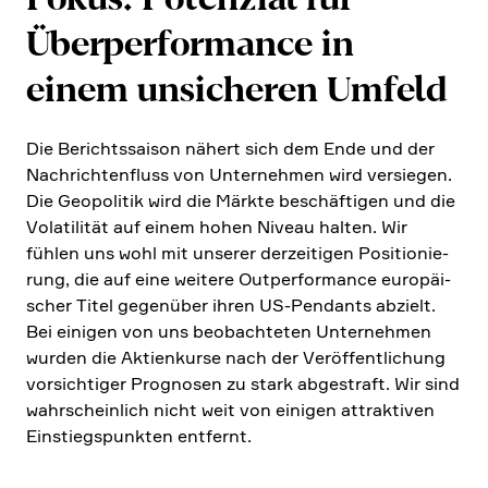
Überper­for­mance in
einem unsicheren Umfeld
Die Berichts­saison nähert sich dem Ende und der
Nachrich­ten­fluss von Unter­nehmen wird versiegen.
Die Geopo­litik wird die Märkte beschäf­tigen und die
Volati­lität auf einem hohen Niveau halten. Wir
fühlen uns wohl mit unserer derzei­tigen Positio­nie­
rung, die auf eine weitere Outper­for­mance europäi­
scher Titel gegen­über ihren US-Pendants abzielt.
Bei einigen von uns beobach­teten Unter­nehmen
wurden die Aktien­kurse nach der Veröf­fent­li­chung
vorsich­tiger Prognosen zu stark abgestraft. Wir sind
wahrschein­lich nicht weit von einigen attrak­tiven
Einstiegs­punkten entfernt.