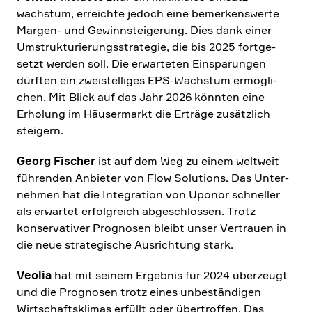
wachstum, erreichte jedoch eine bemer­kens­werte
Margen- und Gewinn­stei­ge­rung. Dies dank einer
Umstruk­tu­rie­rungs­stra­tegie, die bis 2025 fortge­
setzt werden soll. Die erwar­teten Einspa­rungen
dürften ein zweistel­liges EPS-Wachstum ermög­li­
chen. Mit Blick auf das Jahr 2026 könnten eine
Erholung im Häuser­markt die Erträge zusätz­lich
steigern.
Georg Fischer
ist auf dem Weg zu einem weltweit
führenden Anbieter von Flow Solutions. Das Unter­
nehmen hat die Integra­tion von Uponor schneller
als erwartet erfolg­reich abgeschlossen. Trotz
konser­va­tiver Prognosen bleibt unser Vertrauen in
die neue strate­gi­sche Ausrich­tung stark.
Veolia
hat mit seinem Ergebnis für 2024 überzeugt
und die Prognosen trotz eines unbestän­digen
Wirtschafts­klimas erfüllt oder übertroffen. Das