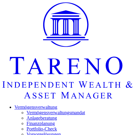
Startseite
Vermö­gens­ver­wal­tung
Vermö­gens­ver­wal­tungs­mandat
Anlage­be­ra­tung
Finanz­pla­nung
Portfolio-Check
Vorsorgelösungen