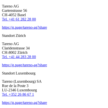
Tareno AG
Garten­strasse 56
CH-4052 Basel
Tel. +41 61 282 28 00
https://g.page/tareno-ag?share
Standort Zürich
Tareno AG
Clari­den­strasse 34
CH-8002 Zürich
Tel. +41 44 283 28 00
https://g.page/tareno-ag?share
Standort Luxem­bourg
Tareno (Luxem­bourg) SA
Rue de la Poste 3
LU-2346 Luxem­bourg
Tel. +352 26 86 67 1
https://g.page/tareno-ag?share