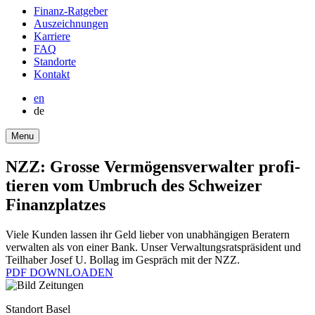
round-
Finanz-Ratgeber
bottom
Auszeich­nungen
Karriere
FAQ
Stand­orte
Kontakt
en
de
Menu
NZZ: Grosse Vermö­gens­ver­walter profi­
tieren vom Umbruch des Schweizer
Finanz­platzes
Viele Kunden lassen ihr Geld lieber von unabhän­gigen Beratern
verwalten als von einer Bank. Unser Verwal­tungs­rats­prä­si­dent und
Teilhaber Josef U. Bollag im Gespräch mit der NZZ.
PDF DOWNLOADEN
Standort Basel