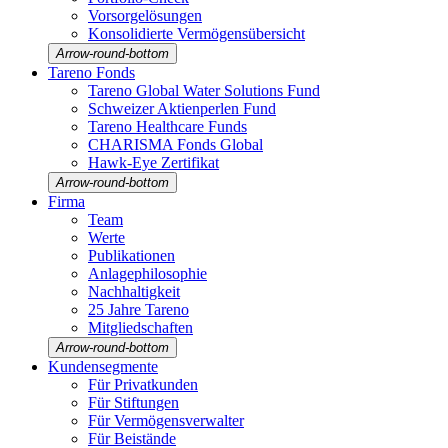
Vorsorgelösungen
Konso­li­dierte Vermö­gens­über­sicht
Arrow-round-bottom
Tareno Fonds
Tareno Global Water Solutions Fund
Schweizer Aktien­perlen Fund
Tareno Health­care Funds
CHARISMA Fonds Global
Hawk-Eye Zerti­fikat
Arrow-round-bottom
Firma
Team
Werte
Publi­ka­tionen
Anlage­phi­lo­so­phie
Nachhal­tig­keit
25 Jahre Tareno
Mitglied­schaften
Arrow-round-bottom
Kunden­seg­mente
Für Privat­kunden
Für Stiftungen
Für Vermö­gens­ver­walter
Für Beistände