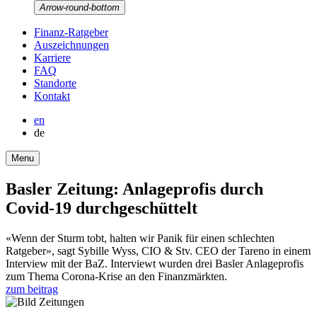
Arrow-round-bottom
Finanz-Ratgeber
Auszeich­nungen
Karriere
FAQ
Stand­orte
Kontakt
en
de
Menu
Basler Zeitung: Anlage­profis durch
Covid-19 durch­ge­schüt­telt
«Wenn der Sturm tobt, halten wir Panik für einen schlechten
Ratgeber», sagt Sybille Wyss, CIO & Stv. CEO der Tareno in einem
Inter­view mit der BaZ. Inter­viewt wurden drei Basler Anlage­profis
zum Thema Corona-Krise an den Finanz­märkten.
zum beitrag