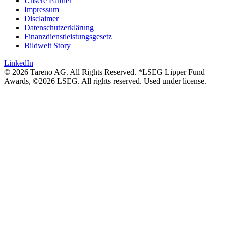
Unsere Partner
Impressum
Disclaimer
Daten­schutz­er­klä­rung
Finanz­dienst­lei­stungs­ge­setz
Bildwelt Story
LinkedIn
© 2026 Tareno AG. All Rights Reserved. *LSEG Lipper Fund
Awards, ©2026 LSEG. All rights reserved. Used under license.