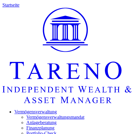
Startseite
Vermö­gens­ver­wal­tung
Vermö­gens­ver­wal­tungs­mandat
Anlage­be­ra­tung
Finanz­pla­nung
Portfolio-Check