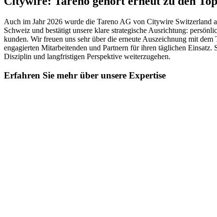
Citywire: Tareno gehört erneut zu den To
Auch im Jahr 2026 wurde die Tareno AG von Citywire Switz­er­land als e
Schweiz und bestä­tigt unsere klare strate­gi­sche Ausrich­tung: persön­
kunden. Wir freuen uns sehr über die erneute Auszeich­nung mit de
engagierten Mitar­bei­tenden und Partnern für ihren tägli­chen Einsat
Diszi­plin und langfri­stigen Perspek­tive weiter­zu­gehen.
Erfahren Sie mehr über unsere Exper­tise