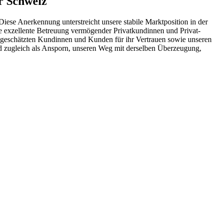
r Schweiz
e Anerken­nung unter­streicht unsere stabile Markt­po­si­tion in der
ine exzel­lente Betreuung vermö­gender Privat­kun­dinnen und Privat­
 geschätzten Kundinnen und Kunden für ihr Vertrauen sowie unseren
 und zugleich als Ansporn, unseren Weg mit derselben Überzeu­gung,