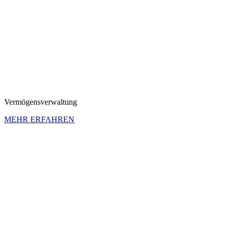
Vermö­gens­ver­wal­tung
MEHR ERFAHREN