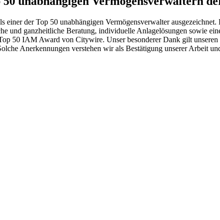
p 50 unabhän­gigen Vermögens­verwaltern de
iner der Top 50 unabhän­gigen Vermö­gens­ver­walter ausge­zeichnet. Dies
liche und ganzheit­liche Beratung, indivi­du­elle Anlage­lö­sungen sowie e
m Top 50 IAM Award von Citywire. Unser beson­derer Dank gilt unseren
z. Solche Anerken­nungen verstehen wir als Bestä­ti­gung unserer Arbeit