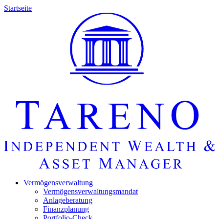
Startseite
Vermö­gens­ver­wal­tung
Vermö­gens­ver­wal­tungs­mandat
Anlage­be­ra­tung
Finanz­pla­nung
Portfolio-Check