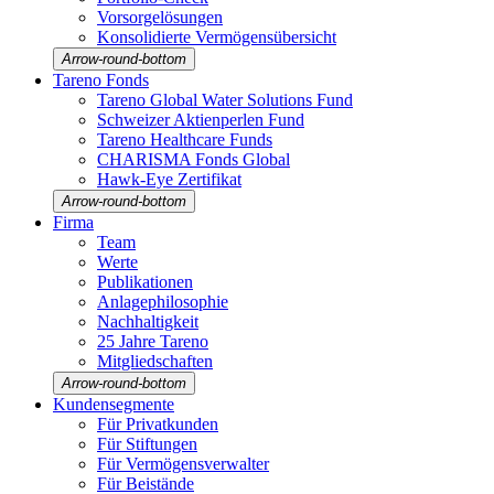
Vorsorgelösungen
Konso­li­dierte Vermö­gens­über­sicht
Arrow-round-bottom
Tareno Fonds
Tareno Global Water Solutions Fund
Schweizer Aktien­perlen Fund
Tareno Health­care Funds
CHARISMA Fonds Global
Hawk-Eye Zerti­fikat
Arrow-round-bottom
Firma
Team
Werte
Publi­ka­tionen
Anlage­phi­lo­so­phie
Nachhal­tig­keit
25 Jahre Tareno
Mitglied­schaften
Arrow-round-bottom
Kunden­seg­mente
Für Privat­kunden
Für Stiftungen
Für Vermö­gens­ver­walter
Für Beistände