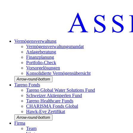
Vermö­gens­ver­wal­tung
Vermö­gens­ver­wal­tungs­mandat
Anlage­be­ra­tung
Finanz­pla­nung
Portfolio-Check
Vorsorgelösungen
Konso­li­dierte Vermö­gens­über­sicht
Arrow-round-bottom
Tareno Fonds
Tareno Global Water Solutions Fund
Schweizer Aktien­perlen Fund
Tareno Health­care Funds
CHARISMA Fonds Global
Hawk-Eye Zerti­fikat
Arrow-round-bottom
Firma
Team