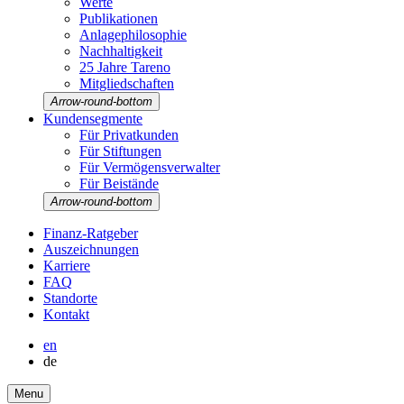
Werte
Publi­ka­tionen
Anlage­phi­lo­so­phie
Nachhal­tig­keit
25 Jahre Tareno
Mitglied­schaften
Arrow-round-bottom
Kunden­seg­mente
Für Privat­kunden
Für Stiftungen
Für Vermö­gens­ver­walter
Für Beistände
Arrow-round-bottom
Finanz-Ratgeber
Auszeich­nungen
Karriere
FAQ
Stand­orte
Kontakt
en
de
Menu