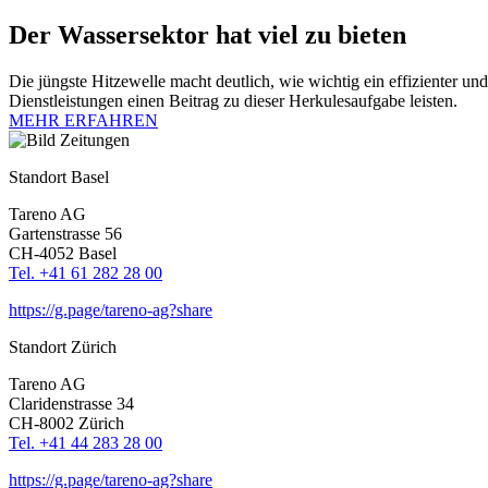
Der Wasser­sektor hat viel zu bieten
Die jüngste Hitze­welle macht deutlich, wie wichtig ein effizi­enter u
Dienst­lei­stungen einen Beitrag zu dieser Herku­les­auf­gabe leisten.
MEHR ERFAHREN
Standort Basel
Tareno AG
Garten­strasse 56
CH-4052 Basel
Tel. +41 61 282 28 00
https://g.page/tareno-ag?share
Standort Zürich
Tareno AG
Clari­den­strasse 34
CH-8002 Zürich
Tel. +41 44 283 28 00
https://g.page/tareno-ag?share