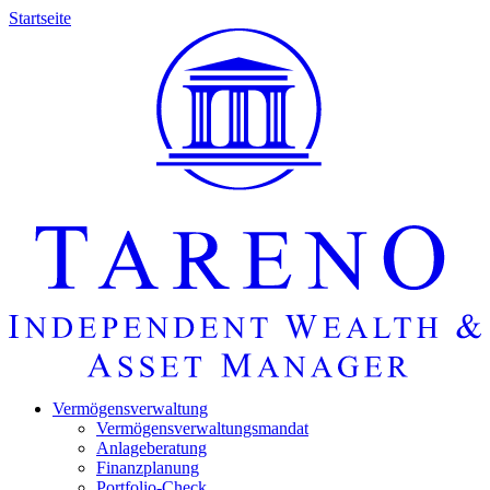
Startseite
Vermö­gens­ver­wal­tung
Vermö­gens­ver­wal­tungs­mandat
Anlage­be­ra­tung
Finanz­pla­nung
Portfolio-Check