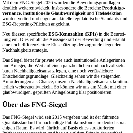
Mit dem FNG-Siegel 2026 wurden die Bewer­tungs­grund­lagen
deutlich weiter­ent­wickelt. Insbe­son­dere die Bereiche
Produkt­go­
ver­nance
,
insti­tu­tio­nelle Glaub­wür­dig­keit
und
Titel­se­lek­tion
wurden vertieft und enger an aktuelle regula­to­ri­sche Standards und
ESG-Reporting-Pflichten angelehnt.
Neu fliessen spezi­fi­sche
ESG-Kennzahlen (KPIs)
in die Beurtei­
lung ein. Dies erhöht die Aussa­ge­kraft der Bewer­tung und erlaubt
eine noch diffe­ren­zier­tere Einschät­zung der zugrunde liegenden
Nachhal­tig­keits­stra­tegie.
Das Siegel bietet für private wie auch insti­tu­tio­nelle Anlege­rinnen
und Anleger, die Wert auf einen ganzheit­li­chen und nachvoll­zieh­
baren Nachhal­tig­keits­an­satz legen, eine noch verläss­li­chere
Entschei­dungs­grund­lage. Gleich­zeitig sehen wir die steigenden
Anfor­de­rungen als Chance, unseren Nachhal­tig­keits­an­satz konti­nu­
ier­lich weiter­zu­ent­wickeln. So können wir uns am Markt mit einer
glaub­wür­digen, geprüften Anlage­lö­sung klar positio­nieren.
Über das FNG-Siegel
Das FNG-Siegel wird seit 2015 vergeben und ist der führende
Quali­täts­stan­dard für nachhal­tige Publi­kums­fonds im deutsch­spra­
chigen Raum. Es wird jährlich auf Basis eines struk­tu­rierten