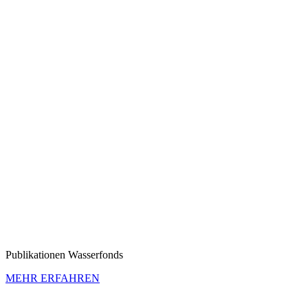
Publi­ka­tionen Wasser­fonds
MEHR ERFAHREN