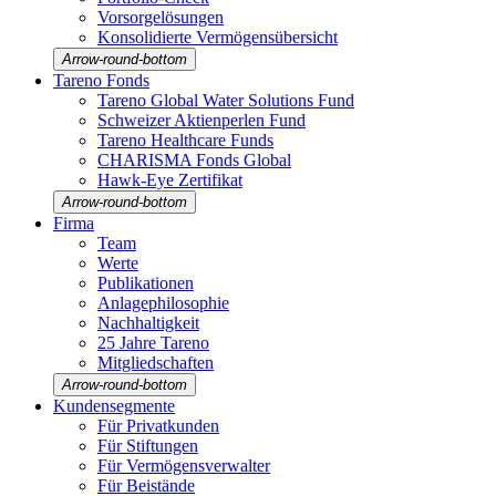
Vorsorgelösungen
Konso­li­dierte Vermö­gens­über­sicht
Arrow-round-bottom
Tareno Fonds
Tareno Global Water Solutions Fund
Schweizer Aktien­perlen Fund
Tareno Health­care Funds
CHARISMA Fonds Global
Hawk-Eye Zerti­fikat
Arrow-round-bottom
Firma
Team
Werte
Publi­ka­tionen
Anlage­phi­lo­so­phie
Nachhal­tig­keit
25 Jahre Tareno
Mitglied­schaften
Arrow-round-bottom
Kunden­seg­mente
Für Privat­kunden
Für Stiftungen
Für Vermö­gens­ver­walter
Für Beistände