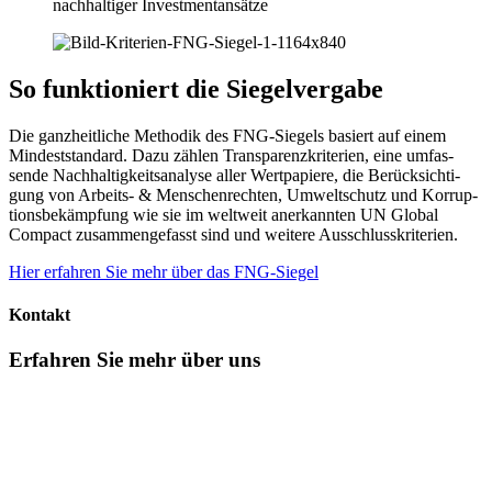
nachhal­tiger Invest­ment­an­sätze
So funktio­niert die Siegel­ver­gabe
Die ganzheit­liche Methodik des FNG-Siegels basiert auf einem
Mindest­stan­dard. Dazu zählen Trans­pa­renz­kri­te­rien, eine umfas­
sende Nachhal­tig­keits­ana­lyse aller Wertpa­piere, die Berück­sich­ti­
gung von Arbeits- & Menschen­rechten, Umwelt­schutz und Korrup­
ti­ons­be­kämp­fung wie sie im weltweit anerkannten UN Global
Compact zusam­men­ge­fasst sind und weitere Ausschluss­kri­te­rien.
Hier erfahren Sie mehr über das FNG-Siegel
Kontakt
Erfahren Sie mehr über uns