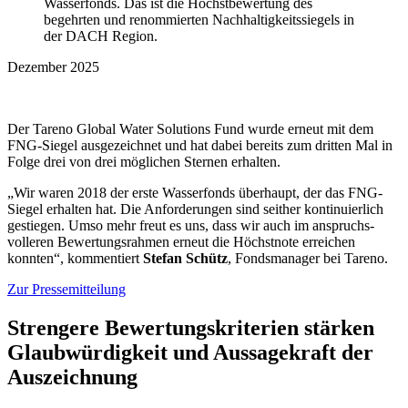
Dezember 2025
Der Tareno Global Water Solutions Fund wurde erneut mit dem
FNG-Siegel ausge­zeichnet und hat dabei bereits zum dritten Mal in
Folge drei von drei mögli­chen Sternen erhalten.
„Wir waren 2018 der erste Wasser­fonds überhaupt, der das FNG-
Siegel erhalten hat. Die Anfor­de­rungen sind seither konti­nu­ier­lich
gestiegen. Umso mehr freut es uns, dass wir auch im anspruchs-
volleren Bewer­tungs­rahmen erneut die Höchst­note errei­chen
konnten“, kommen­tiert
Stefan Schütz
, Fonds­ma­nager bei Tareno.
Zur Presse­mit­tei­lung
Stren­gere Bewer­tungs­kri­te­rien stärken
Glaub­wür­dig­keit und Aussa­ge­kraft der
Auszeich­nung