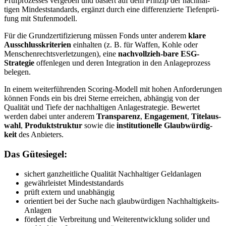
Prüfpro­zesses vergeben und basiert auf dem Prinzip der nachhal­
tigen Mindest­stan­dards, ergänzt durch eine diffe­ren­zierte Tiefen­prü­
fung mit Stufen­mo­dell.
Für die Grund­zer­ti­fi­zie­rung müssen Fonds unter anderem
klare
Ausschluss­kri­te­rien
einhalten (z. B. für Waffen, Kohle oder
Menschen­rechts­ver­let­zungen), eine
nachvoll­zieh-bare ESG-
Strategie
offen­legen und deren Integra­tion in den Anlage­pro­zess
belegen.
In einem weiter­füh­renden Scoring-Modell mit hohen Anfor­de­rungen
können Fonds ein bis drei Sterne errei­chen, abhängig von der
Qualität und Tiefe der nachhal­tigen Anlage­stra­tegie. Bewertet
werden dabei unter anderem
Trans­pa­renz
,
Engage­ment
,
Titel­aus­
wahl
,
Produkt­struktur
sowie die
insti­tu­tio­nelle Glaub­wür­dig­
keit
des Anbie­ters.
Das Gütesiegel:
sichert ganzheit­liche Qualität Nachhal­tiger Geldan­lagen
gewähr­lei­stet Mindest­stan­dards
prüft extern und unabhängig
orien­tiert bei der Suche nach glaub­wür­digen Nachhal­tig­keits-
Anlagen
fördert die Verbrei­tung und Weiter­ent­wick­lung solider und