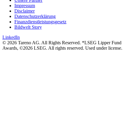
Unsere Partner
Impressum
Disclaimer
Daten­schutz­er­klä­rung
Finanz­dienst­lei­stungs­ge­setz
Bildwelt Story
LinkedIn
© 2026 Tareno AG. All Rights Reserved. *LSEG Lipper Fund
Awards, ©2026 LSEG. All rights reserved. Used under license.