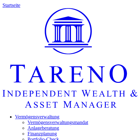
Startseite
Vermö­gens­ver­wal­tung
Vermö­gens­ver­wal­tungs­mandat
Anlage­be­ra­tung
Finanz­pla­nung
Portfolio-Check