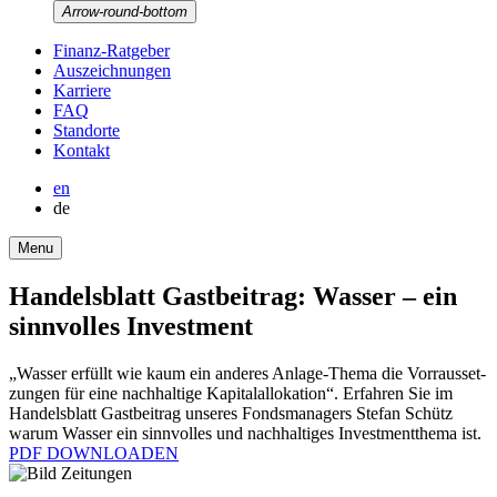
Arrow-round-bottom
Finanz-Ratgeber
Auszeich­nungen
Karriere
FAQ
Stand­orte
Kontakt
en
de
Menu
Handels­blatt Gastbei­trag: Wasser – ein
sinnvolles Invest­ment
„Wasser erfüllt wie kaum ein anderes Anlage-Thema die Vorraus­set­
zungen für eine nachhal­tige Kapital­al­lo­ka­tion“. Erfahren Sie im
Handels­blatt Gastbei­trag unseres Fonds­ma­na­gers Stefan Schütz
warum Wasser ein sinnvolles und nachhal­tiges Invest­ment­thema ist.
PDF DOWNLOADEN