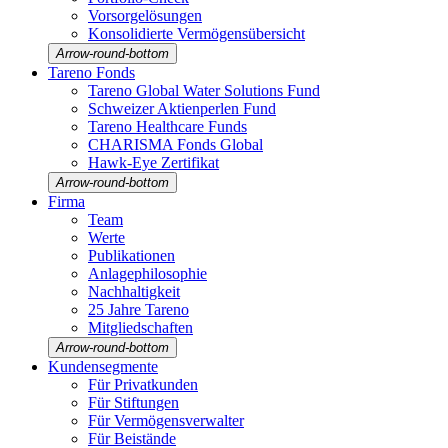
Vorsorgelösungen
Konso­li­dierte Vermö­gens­über­sicht
Arrow-round-bottom
Tareno Fonds
Tareno Global Water Solutions Fund
Schweizer Aktien­perlen Fund
Tareno Health­care Funds
CHARISMA Fonds Global
Hawk-Eye Zerti­fikat
Arrow-round-bottom
Firma
Team
Werte
Publi­ka­tionen
Anlage­phi­lo­so­phie
Nachhal­tig­keit
25 Jahre Tareno
Mitglied­schaften
Arrow-round-bottom
Kunden­seg­mente
Für Privat­kunden
Für Stiftungen
Für Vermö­gens­ver­walter
Für Beistände