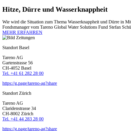
Hitze, Dürre und Wasser­knapp­heit
Wie wird die Situa­tion zum Thema Wasser­knapp­heit und Dürre in Mit
Fonds­ma­nager vom Tareno Global Water Solutions Fund Stefan Schütz,
MEHR ERFAHREN
Standort Basel
Tareno AG
Garten­strasse 56
CH-4052 Basel
Tel. +41 61 282 28 00
https://g.page/tareno-ag?share
Standort Zürich
Tareno AG
Clari­den­strasse 34
CH-8002 Zürich
Tel. +41 44 283 28 00
https://g.page/tareno-ag?share