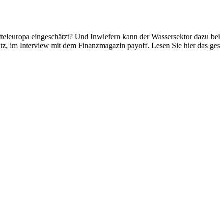
tel­eu­ropa einge­schätzt? Und Inwie­fern kann der Wasser­sektor dazu 
 im Inter­view mit dem Finanz­ma­gazin payoff. Lesen Sie hier das ges