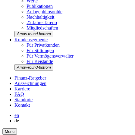
Werte
Publi­ka­tionen
Anlage­phi­lo­so­phie
Nachhal­tig­keit
25 Jahre Tareno
Mitglied­schaften
Arrow-round-bottom
Kunden­seg­mente
Für Privat­kunden
Für Stiftungen
Für Vermö­gens­ver­walter
Für Beistände
Arrow-round-bottom
Finanz-Ratgeber
Auszeich­nungen
Karriere
FAQ
Stand­orte
Kontakt
en
de
Menu