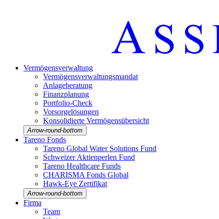
Vermö­gens­ver­wal­tung
Vermö­gens­ver­wal­tungs­mandat
Anlage­be­ra­tung
Finanz­pla­nung
Portfolio-Check
Vorsorgelösungen
Konso­li­dierte Vermö­gens­über­sicht
Arrow-round-bottom
Tareno Fonds
Tareno Global Water Solutions Fund
Schweizer Aktien­perlen Fund
Tareno Health­care Funds
CHARISMA Fonds Global
Hawk-Eye Zerti­fikat
Arrow-round-bottom
Firma
Team