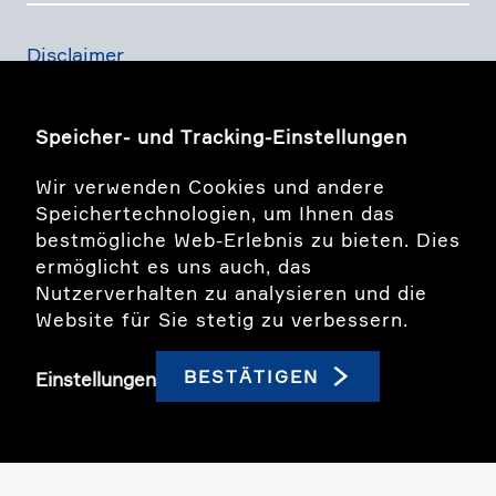
Disclaimer
Daten­schutz­er­klä­rung
Speicher- und Tracking-Einstellungen
Wir verwenden Cookies und andere
Finanz­dienst­lei­stungs­ge­setz
Speichertechnologien, um Ihnen das
bestmögliche Web-Erlebnis zu bieten. Dies
ermöglicht es uns auch, das
Bildwelt Story
Nutzerverhalten zu analysieren und die
Website für Sie stetig zu verbessern.
LinkedIn
BESTÄTIGEN
Einstellungen
© 2026 Tareno AG. All Rights Reserved. *LSEG
Lipper Fund Awards, ©2026 LSEG. All rights