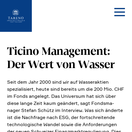
Startseite
Ticino Manage­ment:
Der Wert von Wasser
Seit dem Jahr 2000 sind wir auf Wasser­ak­tien
spezia­li­siert, heute sind bereits um die 200 Mio. CHF
im Fonds angelegt. Das Universum hat sich über
diese lange Zeit kaum geändert, sagt Fonds­ma­
nager Stefan Schütz im Inter­view. Was sich änderte
ist die Nachfrage nach ESG, der fortschrei­tende
techno­lo­gi­sche Wandel sowie die Anfor­de­rungen
der neuen Schweizer Finanz­markt­re­gu­lie­rung. Dies