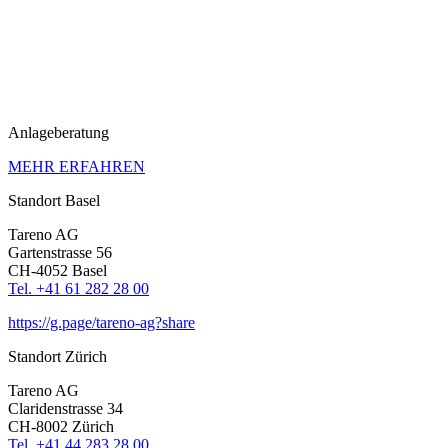
Anlage­be­ra­tung
MEHR ERFAHREN
Standort Basel
Tareno AG
Garten­strasse 56
CH-4052 Basel
Tel. +41 61 282 28 00
https://g.page/tareno-ag?share
Standort Zürich
Tareno AG
Clari­den­strasse 34
CH-8002 Zürich
Tel. +41 44 283 28 00