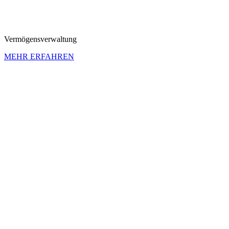
Vermö­gens­ver­wal­tung
MEHR ERFAHREN