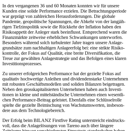
In den vergan­genen 36 und 60 Monaten konnten wir für unsere
Kunden eine solide Perfor­mance erzielen. Die Betrach­tungs­pe­riode
war geprägt von zahlrei­chen Heraus­for­de­rungen. Die globale
Pandemie, geopo­li­ti­sche Spannungen, die Abkehr von der langjäh­
rigen Tiefzins­po­litik sowie die Rückkehr der Infla­tion haben den
Risiko­ap­petit der Anleger stark beein­flusst. Entspre­chend waren die
Finanz­märkte zeitweise erheb­li­chen Schwan­kungen unter­worfen.
Beson­ders während solch turbu­lenter Jahre tragen unsere Anlage­
grund­sätze zum nachhal­tigen Anlage­er­folg bei: eine strikte Risiko­
kon­trolle, der Fokus auf Qualität, eine breite Diver­si­fi­ka­tion, die
Treue zur gewählten Anlage­stra­tegie und das Befolgen eines klaren
Investi­ti­ons­pro­zesses.
Zu unserer erfolg­rei­chen Perfor­mance hat der gezielte Fokus auf
quali­tativ hochwer­tige Anleihen und dividen­den­starke Unter­nehmen
mit robusten Geschäfts­mo­dellen und soliden Bilanzen beigetragen.
Neben den gross­ka­pi­ta­li­sierten Unter­nehmen haben auch Investi­
tionen in kleine und mittel­stän­di­sche Unter­nehmen einen wesent­li­
chen Perfor­mance-Beitrag gelei­stet. Ebenfalls eine Schlüs­sel­rolle
spielte die gezielte Beimi­schung von Wachs­tums­werten, insbe­son­
dere aus dem Techno­lo­gie­be­reich.
Der Erfolg beim BILANZ First­five Rating unter­streicht eindrucks­
voll, dass die Anlage­lö­sungen von Tareno auch über längere
Zeiträume hinweg verschie­den­sten Stress­tests stand­ge­halten haben.