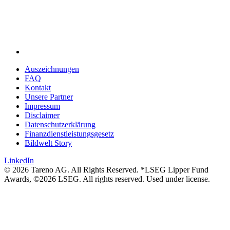
Auszeich­nungen
FAQ
Kontakt
Unsere Partner
Impressum
Disclaimer
Daten­schutz­er­klä­rung
Finanz­dienst­lei­stungs­ge­setz
Bildwelt Story
LinkedIn
© 2026 Tareno AG. All Rights Reserved. *LSEG Lipper Fund
Awards, ©2026 LSEG. All rights reserved. Used under license.