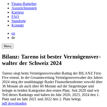
round-
Finanz-Ratgeber
bottom
Auszeich­nungen
Karriere
FAQ
Stand­orte
Kontakt
en
de
Menu
Bilanz: Tareno ist bester Vermö­gens­ver­
walter der Schweiz 2024
Tareno siegt beim Vermö­gens­ver­walter-Rating der BILANZ First­
Five erneut. In der Gesamt­wer­tung Vermö­gens­ver­walter des Jahres
2024 stieg der unabhän­gige Basler Finanz­dienst­lei­ster sowohl über
36 Monate als auch über 60 Monate auf die Sieger­treppe und
belegte in beiden Katego­rien den ersten Platz. Seit 2020 sind wir
Teil dieses Rankings und haben im Jahr 2020, 2023, 2024 den 1.
Platz und im Jahr 2021 und 2022 den 2. Platz belegt.
pdf downloaden