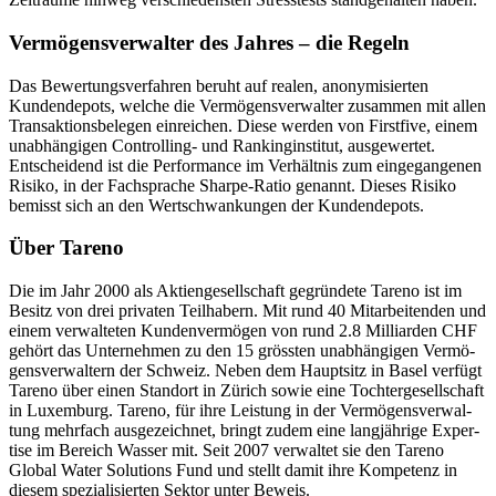
Vermö­gens­ver­walter des Jahres – die Regeln
Das Bewer­tungs­ver­fahren beruht auf realen, anony­mi­sierten
Kunden­de­pots, welche die Vermö­gens­ver­walter zusammen mit allen
Trans­ak­ti­ons­be­legen einrei­chen. Diese werden von First­five, einem
unabhän­gigen Control­ling- und Ranking­in­stitut, ausge­wertet.
Entschei­dend ist die Perfor­mance im Verhältnis zum einge­gan­genen
Risiko, in der Fachsprache Sharpe-Ratio genannt. Dieses Risiko
bemisst sich an den Wertschwan­kungen der Kunden­de­pots.
Über Tareno
Die im Jahr 2000 als Aktien­ge­sell­schaft gegrün­dete Tareno ist im
Besitz von drei privaten Teilha­bern. Mit rund 40 Mitar­bei­tenden und
einem verwal­teten Kunden­ver­mögen von rund 2.8 Milli­arden CHF
gehört das Unter­nehmen zu den 15 grössten unabhän­gigen Vermö­
gens­ver­wal­tern der Schweiz. Neben dem Haupt­sitz in Basel verfügt
Tareno über einen Standort in Zürich sowie eine Tochter­ge­sell­schaft
in Luxem­burg. Tareno, für ihre Leistung in der Vermö­gens­ver­wal­
tung mehrfach ausge­zeichnet, bringt zudem eine langjäh­rige Exper­
tise im Bereich Wasser mit. Seit 2007 verwaltet sie den Tareno
Global Water Solutions Fund und stellt damit ihre Kompe­tenz in
diesem spezia­li­sierten Sektor unter Beweis.