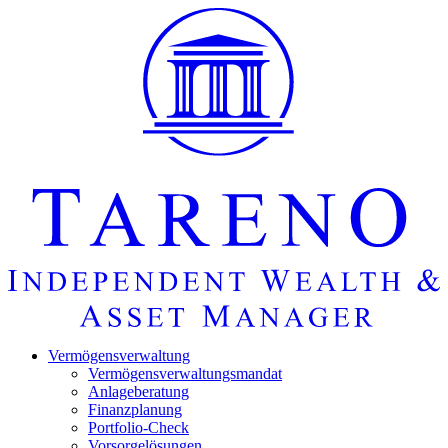
Startseite
Vermö­gens­ver­wal­tung
Vermö­gens­ver­wal­tungs­mandat
Anlage­be­ra­tung
Finanz­pla­nung
Portfolio-Check
Vorsorgelösungen