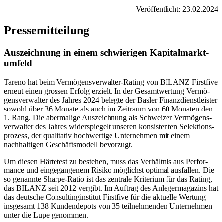
Veröf­fent­licht: 23.02.2024
Presse­mit­tei­lung
Auszeich­nung in einem schwie­rigen Kapital­markt­
um­feld
Tareno hat beim Vermö­gens­ver­walter-Rating von BILANZ First­five
erneut einen grossen Erfolg erzielt. In der Gesamt­wer­tung Vermö­
gens­ver­walter des Jahres 2024 belegte der Basler Finanz­dienst­lei­ster
sowohl über 36 Monate als auch im Zeitraum von 60 Monaten den
1. Rang. Die aberma­lige Auszeich­nung als Schweizer Vermö­gens­
ver­walter des Jahres wider­spie­gelt unseren konsi­stenten Selek­ti­ons­
pro­zess, der quali­tativ hochwer­tige Unter­nehmen mit einem
nachhal­tigen Geschäfts­mo­dell bevor­zugt.
Um diesen Härte­test zu bestehen, muss das Verhältnis aus Perfor­
mance und einge­gan­genem Risiko möglichst optimal ausfallen. Die
so genannte Sharpe-Ratio ist das zentrale Krite­rium für das Rating,
das BILANZ seit 2012 vergibt. Im Auftrag des Anleger­ma­ga­zins hat
das deutsche Consul­ting­in­stitut First­five für die aktuelle Wertung
insge­samt 138 Kunden­de­pots von 35 teilneh­menden Unter­nehmen
unter die Lupe genommen.