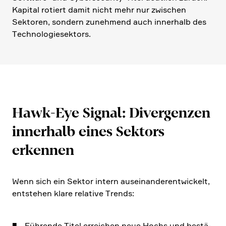
Kapital rotiert damit nicht mehr nur zwischen
Sektoren, sondern zuneh­mend auch inner­halb des
Techno­lo­gie­sek­tors.
Hawk-Eye Signal: Diver­genzen
inner­halb eines Sektors
erkennen
Wenn sich ein Sektor intern ausein­an­der­ent­wickelt,
entstehen klare relative Trends:
Führende Titel errei­chen neue Hochs und bestä­