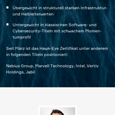
Überge­wicht in struk­tu­rell starken Infra­struktur-
und Halblei­ter­werten
Unter­ge­wicht in klassi­schen Software- und
Cyber­se­cu­rity-Titeln mit schwa­chem Momen­
tum­profil
Seit März ist das Hawk-Eye Zerti­fikat unter anderem
in folgenden Titeln positio­niert:
Nebius Group, Marvell Techno­logy, Intel, Vertiv
Holdings, Jabil