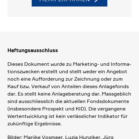
Haftungs­aus­schluss
Dieses Dokument wurde zu Marke­ting- und Infor­ma­
ti­ons­zwecken erstellt und stellt weder ein Angebot
noch eine Auffor­de­rung zur Zeich­nung oder zum
Kauf bzw. Verkauf von Anteilen dieses Anlage­fonds
dar. Es stellt keine Anlage­be­ra­tung dar. Massgeb­lich
sind ausschliess­lich die aktuellen Fonds­do­ku­mente
(insbe­son­dere Prospekt und KID). Die vergan­gene
Wertent­wick­lung ist kein verläss­li­cher Indikator für
zukünf­tige Ergeb­nisse.
Bilder: Marijke Vosmeer, Luzia Hunziker, Jürg