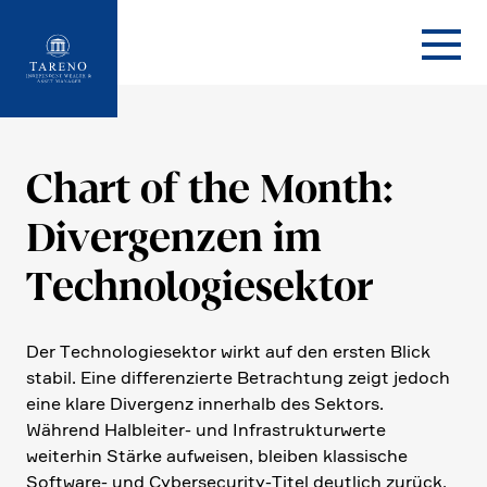
Startseite
Chart of the Month:
Diver­genzen im
Techno­lo­gie­sektor
Der Techno­lo­gie­sektor wirkt auf den ersten Blick
stabil. Eine diffe­ren­zierte Betrach­tung zeigt jedoch
eine klare Diver­genz inner­halb des Sektors.
Während Halbleiter- und Infra­struk­tur­werte
weiterhin Stärke aufweisen, bleiben klassi­sche
Software- und Cyber­se­cu­rity-Titel deutlich zurück.