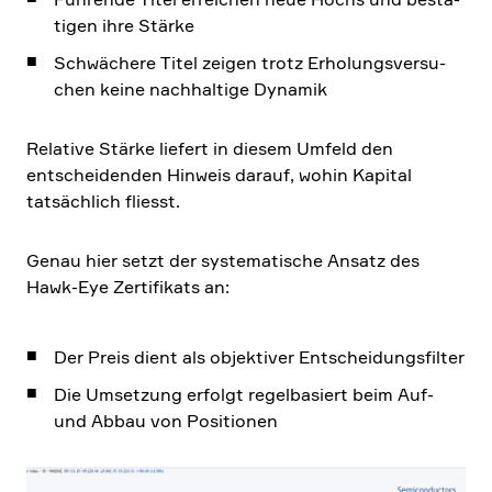
tigen ihre Stärke
Schwä­chere Titel zeigen trotz Erholungs­ver­su­
chen keine nachhal­tige Dynamik
Relative Stärke liefert in diesem Umfeld den
entschei­denden Hinweis darauf, wohin Kapital
tatsäch­lich fliesst.
Genau hier setzt der syste­ma­ti­sche Ansatz des
Hawk-Eye Zerti­fi­kats an:
Der Preis dient als objek­tiver Entschei­dungs­filter
Die Umset­zung erfolgt regel­ba­siert beim Auf-
und Abbau von Positionen