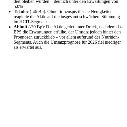
dert bleiben würden – deutlich unter den Erwar­tungen von
5.0%
Teladoc
(-46 Bp): Ohne firmen­spe­zi­fi­sche Neuig­keiten
reagierte die Aktie auf die insge­samt schwä­chere Stimmung
im HCIT-Segment
Abbott
(-39 Bp): Die Aktie geriet unter Druck, nachdem das
EPS die Erwar­tungen erfüllte, der Umsatz jedoch hinter den
Prognosen zurück­blieb – vor allem aufgrund des Nutri­tion-
Segments. Auch die Umsatzprog­nose für 2026 fiel niedriger
als erwartet aus.