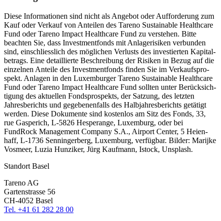
Diese Infor­ma­tionen sind nicht als Angebot oder Auffor­de­rung zum
Kauf oder Verkauf von Anteilen des Tareno Sustainable Health­care
Fund oder Tareno Impact Health­care Fund zu verstehen. Bitte
beachten Sie, dass Invest­ment­fonds mit Anlage­ri­siken verbunden
sind, einschliess­lich des mögli­chen Verlusts des investierten Kapital­
be­trags. Eine detail­lierte Beschrei­bung der Risiken in Bezug auf die
einzelnen Anteile des Invest­ment­fonds finden Sie im Verkaufs­pro­
spekt. Anlagen in den Luxem­burger Tareno Sustainable Health­care
Fund oder Tareno Impact Health­care Fund sollten unter Berück­sich­
ti­gung des aktuellen Fonds­pro­spekts, der Satzung, des letzten
Jahres­be­richts und gegebe­nen­falls des Halbjah­res­be­richts getätigt
werden. Diese Dokumente sind kostenlos am Sitz des Fonds, 33,
rue Gaspe­rich, L‑5826 Hespe­range, Luxem­burg, oder bei
FundRock Manage­ment Company S.A., Airport Center, 5 Heien­
haff, L‑1736 Sennin­ger­berg, Luxem­burg, verfügbar. Bilder: Marijke
Vosmeer, Luzia Hunziker, Jürg Kaufmann, Istock, Unsplash.
Standort Basel
Tareno AG
Garten­strasse 56
CH-4052 Basel
Tel. +41 61 282 28 00