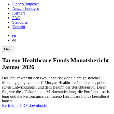
round-
Finanz-Ratgeber
bottom
Auszeich­nungen
Karriere
FAQ
Stand­orte
Kontakt
en
de
Menu
Tareno Health­care Funds Monats­be­richt
Januar 2026
Der Januar war für den Gesund­heits­sektor ein ereig­nis­rei­cher
Monat, geprägt von der JPMorgan Health­care Confe­rence, politi­
schen Entwick­lungen und dem Beginn der Berichts­saison. Lesen
Sie, wie diese Faktoren die Markt­ent­wick­lung, die Portfo­lio­aus­rich­
tung und die Perfor­mance der Tareno Health­care Funds beein­flusst
haben.
Bericht als PDF downloaden