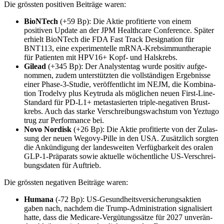
Die grössten positiven Beiträge waren:
BioNTech
(+59 Bp): Die Aktie profi­tierte von einem
positiven Update an der JPM Health­care Confe­rence. Später
erhielt BioN­Tech die FDA Fast Track Designa­tion für
BNT113, eine experi­men­telle mRNA-Krebs­im­mun­the­rapie
für Patienten mit HPV16+ Kopf- und Halskrebs.
Gilead
(+345 Bp): Der Analy­stentag wurde positiv aufge­
nommen, zudem unter­stützten die vollstän­digen Ergeb­nisse
einer Phase-3-Studie, veröf­fent­licht im NEJM, die Kombina­
tion Trodelvy plus Keytruda als mögli­chen neuen First-Line-
Standard für PD-L1+ metasta­sierten triple-negativen Brust­
krebs. Auch das starke Verschrei­bungswachstum von Yeztugo
trug zur Perfor­mance bei.
Novo Nordisk
(+26 Bp): Die Aktie profi­tierte von der Zulas­
sung der neuen Wegovy-Pille in den USA. Zusätz­lich sorgten
die Ankün­di­gung der landes­weiten Verfüg­bar­keit des oralen
GLP-1-Präpa­rats sowie aktuelle wöchent­liche US-Verschrei­
bungs­daten für Auftrieb.
Die grössten negativen Beiträge waren:
Humana
(-72 Bp): US-Gesund­heits­ver­si­che­rungs­ak­tien
gaben nach, nachdem die Trump-Admini­stra­tion signa­li­siert
hatte, dass die Medicare-Vergü­tungs­sätze für 2027 unver­än­