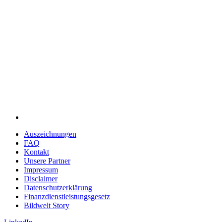
Auszeich­nungen
FAQ
Kontakt
Unsere Partner
Impressum
Disclaimer
Daten­schutz­er­klä­rung
Finanz­dienst­lei­stungs­ge­setz
Bildwelt Story