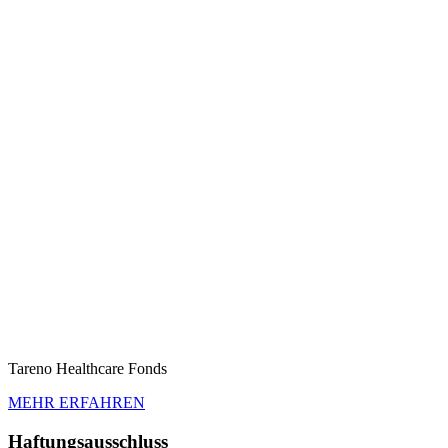
Tareno Health­care Fonds
MEHR ERFAHREN
Haftungs­aus­schluss