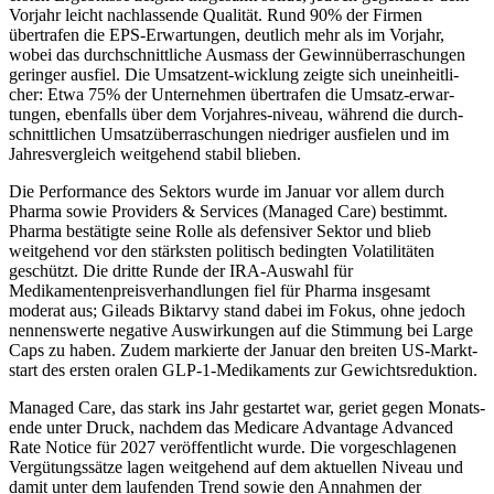
Vorjahr leicht nachlas­sende Qualität. Rund 90% der Firmen
übertrafen die EPS-Erwar­tungen, deutlich mehr als im Vorjahr,
wobei das durch­schnitt­liche Ausmass der Gewinnüberra­schungen
geringer ausfiel. Die Umsatzent-wicklung zeigte sich unein­heit­li­
cher: Etwa 75% der Unter­nehmen übertrafen die Umsatz-erwar­
tungen, ebenfalls über dem Vorjahres-niveau, während die durch­
schnitt­li­chen Umsatz­über­ra­schungen niedriger ausfielen und im
Jahres­ver­gleich weitge­hend stabil blieben.
Die Perfor­mance des Sektors wurde im Januar vor allem durch
Pharma sowie Provi­ders & Services (Managed Care) bestimmt.
Pharma bestä­tigte seine Rolle als defen­siver Sektor und blieb
weitge­hend vor den stärk­sten politisch bedingten Volati­li­täten
geschützt. Die dritte Runde der IRA-Auswahl für
Medikamentenpreis­verhandlungen fiel für Pharma insge­samt
moderat aus; Gileads Biktarvy stand dabei im Fokus, ohne jedoch
nennens­werte negative Auswir­kungen auf die Stimmung bei Large
Caps zu haben. Zudem markierte der Januar den breiten US-Markt­
start des ersten oralen GLP-1-Medika­ments zur Gewichts­re­duk­tion.
Managed Care, das stark ins Jahr gestartet war, geriet gegen Monats­
ende unter Druck, nach­dem das Medicare Advan­tage Advanced
Rate Notice für 2027 veröf­fent­licht wurde. Die vorge­schlagenen
Vergü­tungs­sätze lagen weitge­hend auf dem aktuellen Niveau und
damit unter dem laufenden Trend sowie den Annahmen der