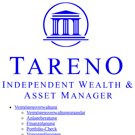
Startseite
Vermö­gens­ver­wal­tung
Vermö­gens­ver­wal­tungs­mandat
Anlage­be­ra­tung
Finanz­pla­nung
Portfolio-Check
Vorsorgelösungen