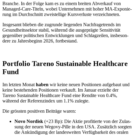
Branche. In der Folge kam es zu einem breiten Abver­kauf von
Managed-Care-Titeln, wobei Unter­nehmen mit hoher MA-Exponie­
rung im Durch­schnitt zweistel­lige Kursver­luste verzeich­neten.
Insge­samt blieben die zugrunde liegenden Nachfra­ge­trends im
Gesund­heits­sektor stabil, während die ausge­prägte Sensi­ti­vität
gegen­über politi­schen Entwick­lungen und Schlag­zeilen, insbe­son­
dere zu Jahres­be­ginn 2026, fortbe­stand.
Portfolio Tareno Sustainable Health­care
Fund
Im letzten Monat
haben
wir keine neuen Positionen aufge­baut und
keine bestehenden Positionen verkauft. Im Januar erzielte der
Tareno Sustainable Health­care Fund eine Rendite von 0.4%,
während der Referenz­index um 1.1% zulegte.
Die grössten positiven Beiträge waren:
Novo Nordisk
(+23 Bp): Die Aktie profi­tierte von der Zulas­
sung der neuen Wegovy-Pille in den USA. Zusätz­lich sorgten
die Ankün­di­gung der landes­weiten Verfüg­bar­keit des oralen