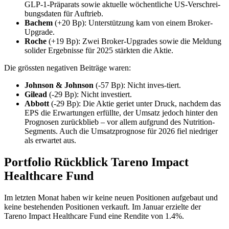
GLP-1-Präpa­rats sowie aktuelle wöchent­liche US-Verschrei­
bungs­daten für Auftrieb.
Bachem
(+20 Bp): Unter­stüt­zung kam von einem Broker-
Upgrade.
Roche
(+19 Bp): Zwei Broker-Upgrades sowie die Meldung
solider Ergeb­nisse für 2025 stärkten die Aktie.
Die grössten negativen Beiträge waren:
Johnson & Johnson
(-57 Bp): Nicht inves-tiert.
Gilead
(-29 Bp): Nicht investiert.
Abbott
(-29 Bp): Die Aktie geriet unter Druck, nachdem das
EPS die Erwar­tungen erfüllte, der Umsatz jedoch hinter den
Prog­nosen zu­rückblieb – vor allem aufgrund des Nutri­tion-
Segments. Auch die Umsatz­pro­gnose für 2026 fiel niedriger
als erwartet aus.
Portfolio Rückblick Tareno Impact
Health­care Fund
Im letzten Monat haben wir keine neuen Positio­nen aufge­baut und
keine bestehenden Positio­nen verkauft. Im Januar erzielte der
Tareno Impact Health­care Fund eine Rendite von 1.4%.