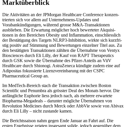
Markt­über­blick
Die Aktivi­täten an der JPMorgan Health­care Confe­rence konzen­
trierten sich vor allem auf Un­ter­neh­mens-Updates und
Vorabankündigun­gen, während grosse M&A‑Transaktionen
ausblieben. Die Erwar­tung mögli­cher hoch bewer­teter Akqui­si­
tionen in den Berei­chen Obesity und Inflamma­tion, einschliess­lich
der Bestä­ti­gung des Targets NLRP3-Inhibi­tion, wirkte sich kurzfri­
stig positiv auf Stimmung und Bewer­tungen einzelner Titel aus. Zu
den bestä­tigten Trans­ak­tionen zählten die Über­nahme von Ventyx
Biosci­ences durch Eli Lilly, der Kauf von RAPT Thera­peu­tics
durch GSK sowie die Übernahme des Pfizer-Anteils an ViiV
Health­care durch Shionogi. Astra­Ze­neca kündigte zudem eine auf
Adipo­sitas fokus­sierte Lizenz­ver­ein­ba­rung mit der CSPC
Pharmaceu­tical Group an.
Im MedTech-Bereich stach die Trans­ak­tion zwischen Boston
Scienti­fic und Penumbra als grösster Deal des Monats hervor. Die
anfäng­liche Euphorie liess jedoch nach, als mehrere erwar­tete
Biopharma-Megadeals – darunter mögliche Übernahmen von
Revolu­tion Medicines durch Merck oder AbbVie sowie von Abivax
durch Eli Lilly – nicht zustande kamen.
Die Berichts­saison nahm gegen Ende Januar an Fahrt auf. Die
ersten Ergeb­nisse zeigten insge­samt solide, jedoch gegen­über dem