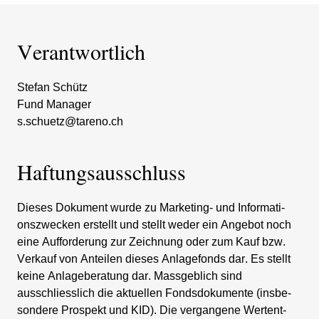
Verant­wort­lich
Stefan Schütz
Fund Manager
s.​schuetz@​tareno.​ch
Haftungs­aus­schluss
Dieses Dokument wurde zu Marke­ting- und Infor­ma­ti­
ons­zwecken erstellt und stellt weder ein Angebot noch
eine Auffor­de­rung zur Zeich­nung oder zum Kauf bzw.
Verkauf von Anteilen dieses Anlage­fonds dar. Es stellt
keine Anlage­be­ra­tung dar. Massgeb­lich sind
ausschliess­lich die aktuellen Fonds­do­ku­mente (insbe­
son­dere Prospekt und KID). Die vergan­gene Wertent­