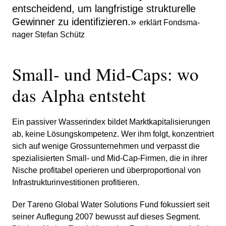
entschei­dend, um langfri­stige struk­tu­relle
Gewinner zu identi­fi­zieren.
»
erklärt Fonds­ma­
nager Stefan Schütz
Small- und Mid-Caps: wo
das Alpha entsteht
Ein passiver Wasser­index bildet Markt­ka­pi­ta­li­sie­rungen
ab, keine Lösungs­kom­pe­tenz. Wer ihm folgt, konzen­triert
sich auf wenige Gross­un­ter­nehmen und verpasst die
spezia­li­sierten Small- und Mid-Cap-Firmen, die in ihrer
Nische profi­tabel operieren und überpro­por­tional von
Infra­struk­tur­in­ve­sti­tionen profi­tieren.
Der Tareno Global Water Solutions Fund fokus­siert seit
seiner Aufle­gung 2007 bewusst auf dieses Segment.