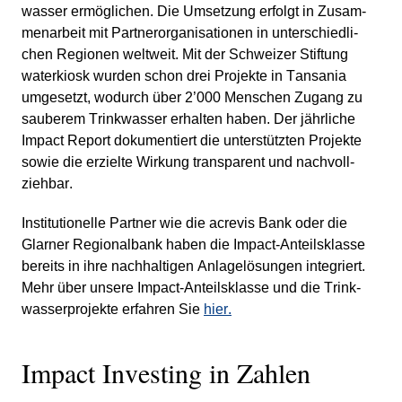
wasser ermög­li­chen. Die Umset­zung erfolgt in Zusam­
men­ar­beit mit Partner­or­ga­ni­sa­tionen in unter­schied­li­
chen Regionen weltweit. Mit der Schweizer Stiftung
water­kiosk wurden schon drei Projekte in Tansania
umgesetzt, wodurch über 2’000 Menschen Zugang zu
sauberem Trink­wasser erhalten haben. Der jährliche
Impact Report dokumen­tiert die unter­stützten Projekte
sowie die erzielte Wirkung trans­pa­rent und nachvoll­
ziehbar.
Insti­tu­tio­nelle Partner wie die acrevis Bank oder die
Glarner Regio­nal­bank haben die Impact-Anteils­klasse
bereits in ihre nachhal­tigen Anlage­lö­sungen integriert.
Mehr über unsere Impact-Anteils­klasse und die Trink­
was­ser­pro­jekte erfahren Sie
hier.
Impact Investing in Zahlen