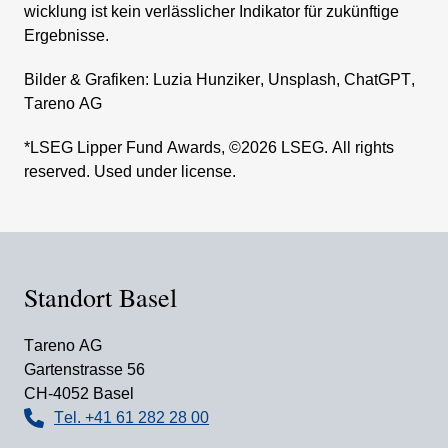
wick­lung ist kein verläss­li­cher Indikator für zukünf­tige
Ergeb­nisse.
Bilder & Grafiken: Luzia Hunziker, Unsplash, ChatGPT,
Tareno AG
*LSEG Lipper Fund Awards, ©2026 LSEG. All rights
reserved. Used under license.
Standort Basel
Tareno AG
Garten­strasse 56
CH-4052 Basel
Tel. +41 61 282 28 00