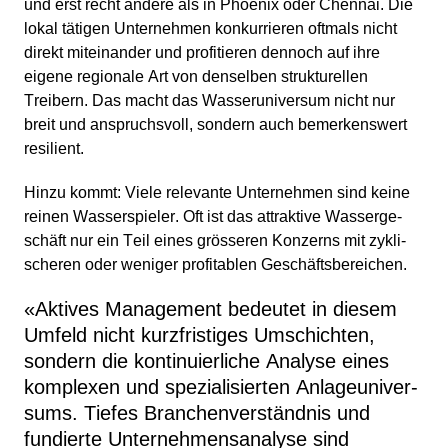
und erst recht andere als in Phoenix oder Chennai. Die
lokal tätigen Unter­nehmen konkur­rieren oftmals nicht
direkt mitein­ander und profi­tieren dennoch auf ihre
eigene regio­nale Art von denselben struk­tu­rellen
Treibern. Das macht das Wasser­uni­versum nicht nur
breit und anspruchs­voll, sondern auch bemer­kens­wert
resilient.
Hinzu kommt: Viele relevante Unter­nehmen sind keine
reinen Wasser­spieler. Oft ist das attrak­tive Wasser­ge­
schäft nur ein Teil eines grösseren Konzerns mit zykli­
scheren oder weniger profi­ta­blen Geschäfts­be­rei­chen.
«
Aktives Manage­ment bedeutet in diesem
Umfeld nicht kurzfri­stiges Umschichten,
sondern die konti­nu­ier­liche Analyse eines
komplexen und spezia­li­sierten Anlage­uni­ver­
sums. Tiefes Branchen­ver­ständnis und
fundierte Unter­neh­mens­ana­lyse sind