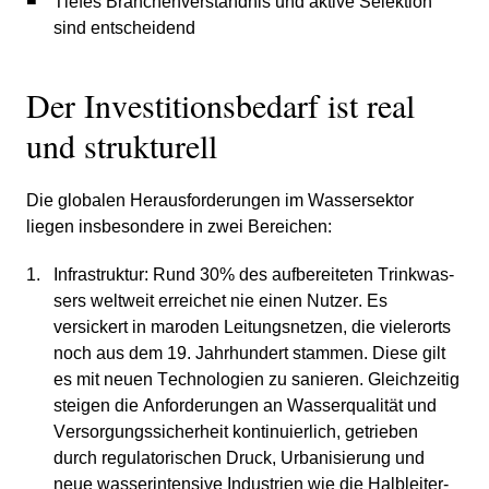
Tiefes Branchen­ver­ständnis und aktive Selek­tion
sind entschei­dend
Der Investi­ti­ons­be­darf ist real
und struk­tu­rell
Die globalen Heraus­for­de­rungen im Wasser­sektor
liegen insbe­son­dere in zwei Berei­chen:
Infra­struktur: Rund 30% des aufbe­rei­teten Trink­was­
sers weltweit errei­chet nie einen Nutzer. Es
versickert in maroden Leitungs­netzen, die vieler­orts
noch aus dem 19. Jahrhun­dert stammen. Diese gilt
es mit neuen Techno­lo­gien zu sanieren. Gleich­zeitig
steigen die Anfor­de­rungen an Wasser­qua­lität und
Versor­gungs­si­cher­heit konti­nu­ier­lich, getrieben
durch regula­to­ri­schen Druck, Urbani­sie­rung und
neue wasser­in­ten­sive Industrien wie die Halblei­ter­