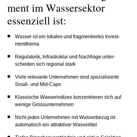
ment im Wasser­sektor
essen­ziell ist:
Wasser ist ein lokales und fragmen­tiertes Invest­
ment­thema
Regula­torik, Infra­struktur und Nachfrage unter­
scheiden sich regional stark
Viele relevante Unter­nehmen sind spezia­li­sierte
Small- und Mid-Caps
Klassi­sche Wasser­in­dizes konzen­trieren sich auf
wenige Gross­un­ter­nehmen
Nicht jedes Unter­nehmen mit Wasser­bezug ist
automa­tisch ein attrak­tiver Wasser­titel