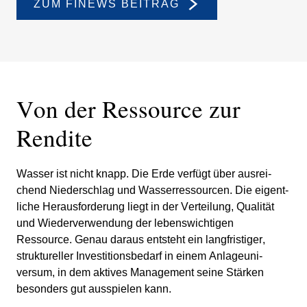
ZUM FINEWS BEITRAG
Von der Ressource zur
Rendite
Wasser ist nicht knapp. Die Erde verfügt über ausrei­
chend Nieder­schlag und Wasser­res­sourcen. Die eigent­
liche Heraus­for­de­rung liegt in der Vertei­lung, Qualität
und Wieder­ver­wen­dung der lebens­wich­tigen
Ressource. Genau daraus entsteht ein langfri­stiger,
struk­tu­reller Investi­ti­ons­be­darf in einem Anlage­uni­
versum, in dem aktives Manage­ment seine Stärken
beson­ders gut ausspielen kann.