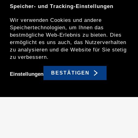
Speicher- und Tracking-Einstellungen
Disclaimer
Wir verwenden Cookies und andere
Daten­schutz­er­klä­rung
Speichertechnologien, um Ihnen das
bestmögliche Web-Erlebnis zu bieten. Dies
ermöglicht es uns auch, das Nutzerverhalten
Finanz­dienst­lei­stungs­ge­setz
zu analysieren und die Website für Sie stetig
zu verbessern.
Bildwelt Story
BESTÄTIGEN
Einstellungen
LinkedIn
© 2026 Tareno AG. All Rights Reserved. *LSEG
Lipper Fund Awards, ©2026 LSEG. All rights
reserved. Used under license.