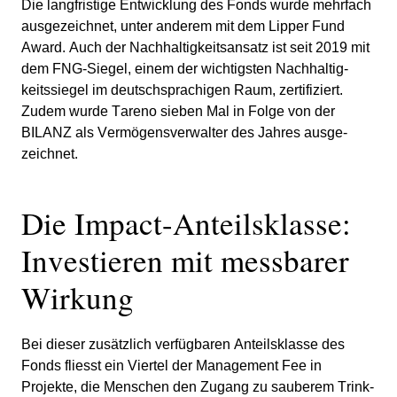
Die langfri­stige Entwick­lung des Fonds wurde mehrfach
ausge­zeichnet, unter anderem mit dem Lipper Fund
Award. Auch der Nachhal­tig­keits­an­satz ist seit 2019 mit
dem FNG-Siegel, einem der wichtig­sten Nachhal­tig­
keits­siegel im deutsch­spra­chigen Raum, zerti­fi­ziert.
Zudem wurde Tareno sieben Mal in Folge von der
BILANZ als Vermö­gens­ver­walter des Jahres ausge­
zeichnet.
Die Impact-Anteils­klasse:
Investieren mit messbarer
Wirkung
Bei dieser zusätz­lich verfüg­baren Anteils­klasse des
Fonds fliesst ein Viertel der Manage­ment Fee in
Projekte, die Menschen den Zugang zu sauberem Trink­