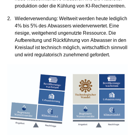
pro­duk­tion oder die Kühlung von KI-Rechen­zen­tren.
Wieder­ver­wen­dung: Weltweit werden heute ledig­lich
4% bis 5% des Abwas­sers wieder­ver­wertet. Eine
riesige, weitge­hend ungenutzte Ressource. Die
Aufbe­rei­tung und Rückfüh­rung von Abwasser in den
Kreis­lauf ist technisch möglich, wirtschaft­lich sinnvoll
und wird regula­to­risch zuneh­mend gefor­dert.