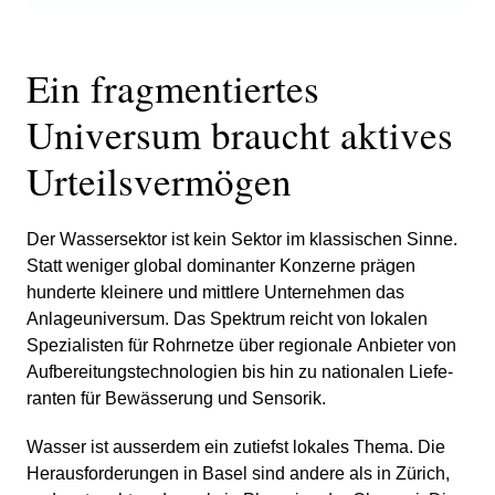
Ein fragmen­tiertes
Universum braucht aktives
Urteilsver­mögen
Der Wasser­sektor ist kein Sektor im klassi­schen Sinne.
Statt weniger global dominanter Konzerne prägen
hunderte kleinere und mittlere Unter­nehmen das
Anlage­uni­versum. Das Spektrum reicht von lokalen
Spezia­li­sten für Rohrnetze über regio­nale Anbieter von
Aufbe­rei­tungs­tech­no­lo­gien bis hin zu natio­nalen Liefe­
ranten für Bewäs­se­rung und Sensorik.
Wasser ist ausserdem ein zutiefst lokales Thema. Die
Heraus­for­de­rungen in Basel sind andere als in Zürich,