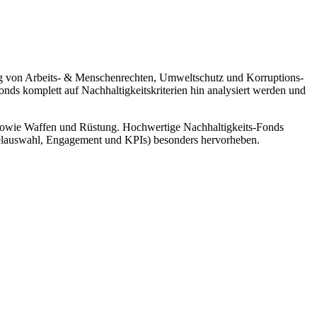
gung von Arbeits- & Menschen­rechten, Umwelt­schutz und Korrup­ti­ons­
komplett auf Nachhal­tig­keits­kri­te­rien hin analy­siert werden und
 sowie Waffen und Rüstung. Hochwer­tige Nachhal­tig­keits-Fonds
itel­aus­wahl, Engage­ment und KPIs) beson­ders hervor­heben.