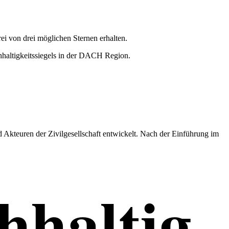
i von drei mögli­chen Sternen erhalten.
teuren der Zivil­ge­sell­schaft entwickelt. Nach der Einfüh­rung im
hhal­tig­