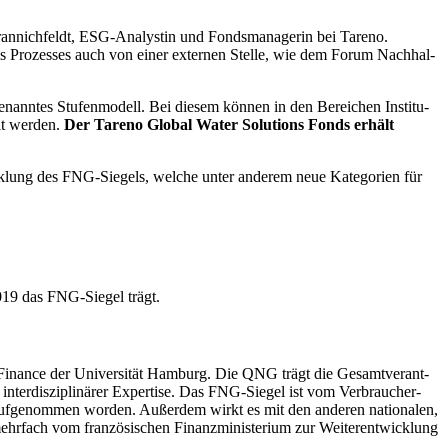
annich­feldt, ESG-Analy­stin und Fonds­ma­na­gerin bei Tareno.
seres Prozesses auch von einer externen Stelle, wie dem Forum Nachhal­
anntes Stufen­mo­dell. Bei diesem können in den Berei­chen Insti­tu­
elt werden.
Der Tareno Global Water Solutions Fonds erhält
ck­lung des FNG-Siegels, welche unter anderem neue Katego­rien für
inance der Univer­sität Hamburg. Die QNG trägt die Gesamt­ver­ant­
ter­dis­zi­pli­närer Exper­tise. Das FNG-Siegel ist vom Verbrau­cher­
 aufge­nommen worden. Außerdem wirkt es mit den anderen natio­nalen,
rfach vom franzö­si­schen Finanz­mi­ni­ste­rium zur Weiter­ent­wick­lung