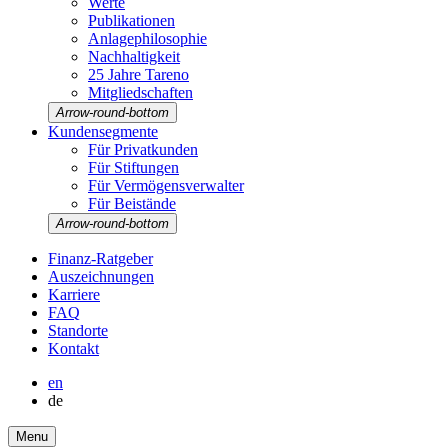
Werte
Publi­ka­tionen
Anlage­phi­lo­so­phie
Nachhal­tig­keit
25 Jahre Tareno
Mitglied­schaften
Arrow-round-bottom
Kunden­seg­mente
Für Privat­kunden
Für Stiftungen
Für Vermö­gens­ver­walter
Für Beistände
Arrow-round-bottom
Finanz-Ratgeber
Auszeich­nungen
Karriere
FAQ
Stand­orte
Kontakt
en
de
Menu