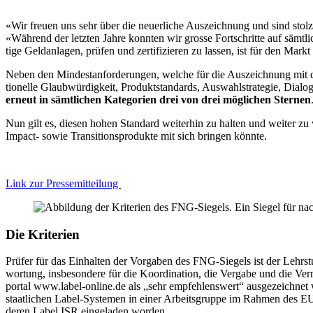
«Wir freuen uns sehr über die neuer­liche Auszeich­nung und sind stolz
«Während der letzten Jahre konnten wir grosse Fortschritte auf sämtli
tige Geldan­lagen, prüfen und zerti­fi­zieren zu lassen, ist für den Markt
Neben den Mindest­an­for­de­rungen, welche für die Auszeich­nung mit
tio­nelle Glaub­wür­dig­keit, Produkt­stan­dards, Auswahl­stra­tegie, Di
erneut in sämtli­chen Katego­rien drei von drei mögli­chen Sternen
Nun gilt es, diesen hohen Standard weiterhin zu halten und weiter zu
Impact- sowie Transi­ti­ons­pro­dukte mit sich bringen könnte.
Link zur Presse­mit­tei­lung
Die Krite­rien
Prüfer für das Einhalten der Vorgaben des FNG-Siegels ist der Lehrs
wor­tung, insbe­son­dere für die Koordi­na­tion, die Vergabe und die Ve
portal www.label-online.de als „sehr empfeh­lens­wert“ ausge­zeichne
staat­li­chen Label-Systemen in einer Arbeits­gruppe im Rahmen des EU-A
deren Label ISR einge­laden worden.