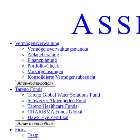
Vermö­gens­ver­wal­tung
Vermö­gens­ver­wal­tungs­mandat
Anlage­be­ra­tung
Finanz­pla­nung
Portfolio-Check
Vorsorgelösungen
Konso­li­dierte Vermö­gens­über­sicht
Arrow-round-bottom
Tareno Fonds
Tareno Global Water Solutions Fund
Schweizer Aktien­perlen Fund
Tareno Health­care Funds
CHARISMA Fonds Global
Hawk-Eye Zerti­fikat
Arrow-round-bottom
Firma
Team