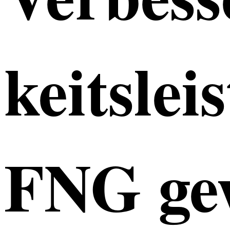
keits­le
FNG gew