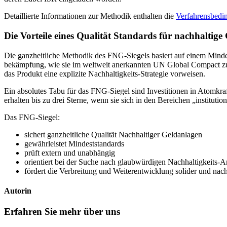
Detail­lierte Infor­ma­tionen zur Methodik enthalten die
Verfah­rens­be­d
Die Vorteile eines Qualität Standards für nachhal­tige
Die ganzheit­liche Methodik des FNG-Siegels basiert auf einem Mindest­
be­kämp­fung, wie sie im weltweit anerkannten UN Global Compact zusam­
das Produkt eine expli­zite Nachhal­tig­keits-Strategie vorweisen.
Ein absolutes Tabu für das FNG-Siegel sind Investi­tionen in Atomkra
erhalten bis zu drei Sterne, wenn sie sich in den Berei­chen „insti­tu­t
Das FNG-Siegel:
sichert ganzheit­liche Qualität Nachhal­tiger Geldan­lagen
gewähr­lei­stet Mindest­stan­dards
prüft extern und unabhängig
orien­tiert bei der Suche nach glaub­wür­digen Nachhal­tig­keits-
fördert die Verbrei­tung und Weiter­ent­wick­lung solider und nachh
Autorin
Erfahren Sie mehr über uns