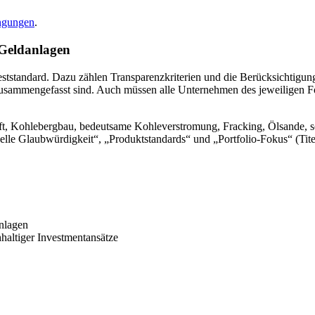
in­gungen
.
 Geldan­lagen
stan­dard. Dazu zählen Trans­pa­renz­kri­te­rien und die Berück­sich­ti­
men­ge­fasst sind. Auch müssen alle Unter­nehmen des jewei­ligen Fonds 
ft, Kohle­bergbau, bedeut­same Kohle­ver­stro­mung, Fracking, Ölsande,
io­nelle Glaub­wür­dig­keit“, „Produkt­stan­dards“ und „Portfolio-Fokus“ (T
Anlagen
al­tiger Invest­ment­an­sätze