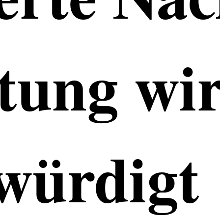
i­stung w
ür­digt