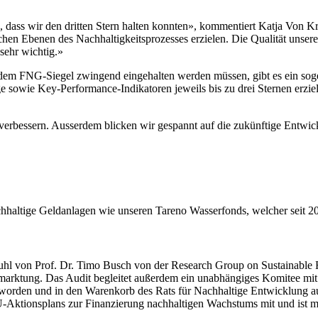
, dass wir den dritten Stern halten konnten», kommen­tiert Katja Von Kr
­chen Ebenen des Nachhal­tig­keits­pro­zesses erzielen. Die Qualität un
 sehr wichtig.»
 dem FNG-Siegel zwingend einge­halten werden müssen, gibt es ein sogen
aloge sowie Key-Perfor­mance-Indika­toren jeweils bis zu drei Sternen erzi
.
 verbes­sern. Ausserdem blicken wir gespannt auf die zukünf­tige Entwi
tuhl von Prof. Dr. Timo Busch von der Research Group on Sustainable F
rmark­tung. Das Audit begleitet außerdem ein unabhän­giges Komitee mit in
t worden und in den Waren­korb des Rats für Nachhal­tige Entwick­lung
ktions­plans zur Finan­zie­rung nachhal­tigen Wachs­tums mit und ist meh