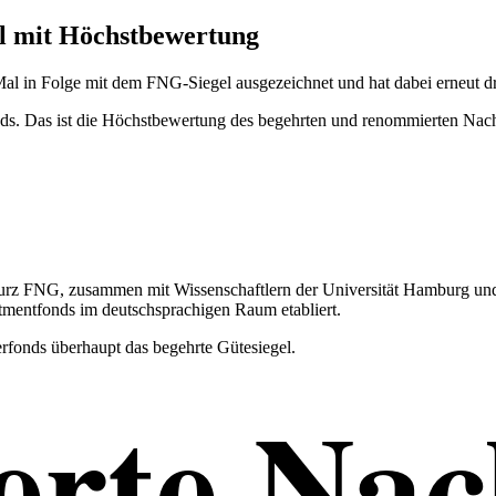
 mit Höchst­be­wer­tung
l in Folge mit dem FNG-Siegel ausge­zeichnet und hat dabei erneut dre
 FNG, zusammen mit Wissen­schaft­lern der Univer­sität Hamburg und Ak
st­ment­fonds im deutsch­spra­chigen Raum etabliert.
r­fonds überhaupt das begehrte Gütesiegel.
erte Nac