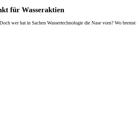
kt für Wasser­ak­tien
Doch wer hat in Sachen Wasser­tech­no­logie die Nase vorn? Wo bremst