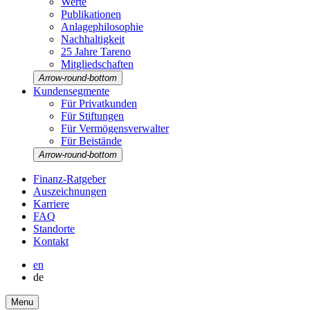
Werte
Publi­ka­tionen
Anlage­phi­lo­so­phie
Nachhal­tig­keit
25 Jahre Tareno
Mitglied­schaften
Arrow-round-bottom
Kunden­seg­mente
Für Privat­kunden
Für Stiftungen
Für Vermö­gens­ver­walter
Für Beistände
Arrow-round-bottom
Finanz-Ratgeber
Auszeich­nungen
Karriere
FAQ
Stand­orte
Kontakt
en
de
Menu