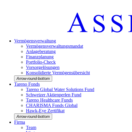
Vermö­gens­ver­wal­tung
Vermö­gens­ver­wal­tungs­mandat
Anlage­be­ra­tung
Finanz­pla­nung
Portfolio-Check
Vorsorgelösungen
Konso­li­dierte Vermö­gens­über­sicht
Arrow-round-bottom
Tareno Fonds
Tareno Global Water Solutions Fund
Schweizer Aktien­perlen Fund
Tareno Health­care Funds
CHARISMA Fonds Global
Hawk-Eye Zerti­fikat
Arrow-round-bottom
Firma
Team