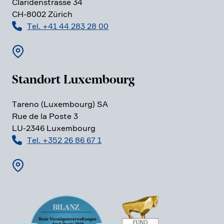
Clari­den­strasse 34
CH-8002 Zürich
Tel. +41 44 283 28 00
Standort Luxem­bourg
Tareno (Luxem­bourg) SA
Rue de la Poste 3
LU-2346 Luxem­bourg
Tel. +352 26 86 67 1