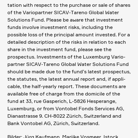
ta­tion with respect to the purchase or sale of shares
of the Vario­partner SICAV-Tareno Global Water
Solutions Fund. Please be aware that invest­ment
funds involve invest­ment risks, inclu­ding the
possible loss of the principal amount invested. For a
detailed descrip­tion of the risks in relation to each
share in the invest­ment fund, please see the
prospectus. Invest­ments of the Luxem­burg Vario­
partner SICAV-Tareno Global Water Solutions Fund
should be made due to the fund’s latest prospectus,
the statutes, the latest annual report and, if appli­
cable, the half-yearly report. These documents are
available free of charge from the domicile of the
fund at 33, rue Gaspe­rich, L‑5826 Hespe­range,
Luxem­burg, or from Vontobel Fonds Services AG,
Diana­strasse 9. CH-8022 Zürich, Switz­er­land and
Bank Vontobel AG, Zürich, Switz­er­land.
Bilder: Jürg Kaufmann, Marijke Vosmeer, Istock,