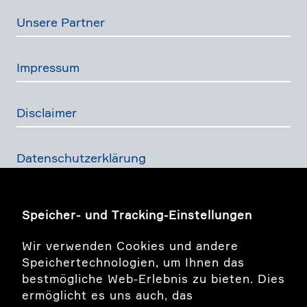
Unsere Partner
Impressum
Disclaimer
Daten­schutz­er­klä­rung
Finanz­dienst­lei­stungs­ge­setz
Speicher- und Tracking-Einstellungen
Wir verwenden Cookies und andere
Bildwelt Story
Speichertechnologien, um Ihnen das
bestmögliche Web-Erlebnis zu bieten. Dies
ermöglicht es uns auch, das
LinkedIn