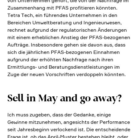
von Unter­nehmen gehört, die von der Nachfrage im
Zusam­men­hang mit PFAS profi­tieren könnten.
Tetra Tech, ein führendes Unter­nehmen in den
Berei­chen Umwelt­be­ra­tung und Ingenieur­wesen,
rechnet aufgrund der regula­to­ri­schen Änderungen
mit einem erheb­li­chen Anstieg der PFAS-bezogenen
Aufträge. Insbe­son­dere gehen sie davon aus, dass
sich die jährli­chen PFAS-bezogenen Einnahmen
aufgrund der erhöhten Nachfrage nach ihren
Ermitt­lungs- und Beratungs­dienst­lei­stungen im
Zuge der neuen Vorschriften verdop­peln könnten.
Sell in May and go away?
Ich muss zugeben, dass der Gedanke, einige
Gewinne mitzu­nehmen, angesichts der Perfor­mance
seit Jahres­be­ginn verlockend ist. Die entschei­dende
Frage ist, ob das April-Muster bestehen bleibt, oder