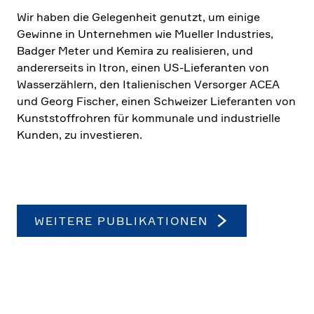
Wir haben die Gelegen­heit genutzt, um einige
Gewinne in Unter­nehmen wie Mueller Industries,
Badger Meter und Kemira zu reali­sieren, und
anderer­seits in Itron, einen US-Liefe­ranten von
Wasser­zäh­lern, den Italie­ni­schen Versorger ACEA
und Georg Fischer, einen Schweizer Liefe­ranten von
Kunst­stoff­rohren für kommu­nale und industri­elle
Kunden, zu investieren.
WEITERE PUBLI­KA­TIONEN