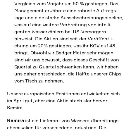
Vergleich zum Vorjahr um 50 % gestiegen. Das
Manage­ment erwähnte eine robuste Auftrags­
lage und eine starke Ausschschrei­bungs­pipe­line,
was auf eine weitere Verbrei­tung von intel­li­
genten Wasser­zäh­lern bei US-Versor­gern
hinweist. Die Aktien sind seit der Veröf­fent­li­
chung um 20% gestiegen, was ihr KGV auf 48
bringt. Obwohl wir Badger Meter sehr mögen,
sind wir uns bewusst, dass dieses Geschäft von
Quartal zu Quartal schwanken kann. Wir haben
uns daher entschieden, die Hälfte unserer Chips
vom Tisch zu nehmen.
Unsere europäi­schen Positionen entwickelten sich
im April gut, aber eine Aktie stach klar hervor:
Kemira
Kemira
ist ein Liefe­rant von Wasser­auf­be­rei­tungs­
che­mi­ka­lien für verschie­dene Industrien. Die