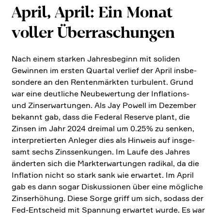
April, April: Ein Monat
voller Überra­schungen
Nach einem starken Jahres­be­ginn mit soliden
Gewinnen im ersten Quartal verlief der April insbe­
son­dere an den Renten­märkten turbu­lent. Grund
war eine deutliche Neube­wer­tung der Infla­tions-
und Zinser­war­tungen. Als Jay Powell im Dezember
bekannt gab, dass die Federal Reserve plant, die
Zinsen im Jahr 2024 dreimal um 0.25% zu senken,
inter­pre­tierten Anleger dies als Hinweis auf insge­
samt sechs Zinssen­kungen. Im Laufe des Jahres
änderten sich die Markt­er­war­tungen radikal, da die
Infla­tion nicht so stark sank wie erwartet. Im April
gab es dann sogar Diskus­sionen über eine mögliche
Zinser­hö­hung. Diese Sorge griff um sich, sodass der
Fed-Entscheid mit Spannung erwartet wurde. Es war