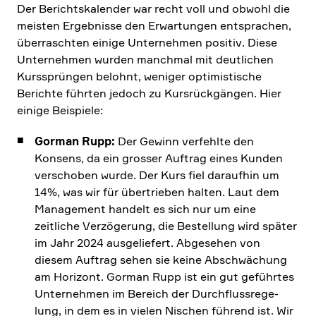
Der Berichts­ka­lender war recht voll und obwohl die
meisten Ergeb­nisse den Erwar­tungen entspra­chen,
überraschten einige Unter­nehmen positiv. Diese
Unter­nehmen wurden manchmal mit deutli­chen
Kurssprüngen belohnt, weniger optimi­sti­sche
Berichte führten jedoch zu Kursrück­gängen. Hier
einige Beispiele:
Gorman Rupp:
Der Gewinn verfehlte den
Konsens, da ein grosser Auftrag eines Kunden
verschoben wurde. Der Kurs fiel daraufhin um
14%, was wir für übertrieben halten. Laut dem
Manage­ment handelt es sich nur um eine
zeitliche Verzö­ge­rung, die Bestel­lung wird später
im Jahr 2024 ausge­lie­fert. Abgesehen von
diesem Auftrag sehen sie keine Abschwä­chung
am Horizont. Gorman Rupp ist ein gut geführtes
Unter­nehmen im Bereich der Durch­fluss­re­ge­
lung, in dem es in vielen Nischen führend ist. Wir