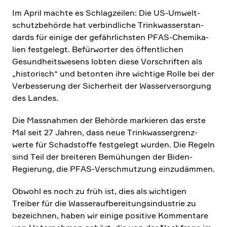
Im April machte es Schlag­zeilen: Die US-Umwelt­
schutz­be­hörde hat verbind­liche Trink­was­ser­stan­
dards für einige der gefähr­lich­sten PFAS-Chemi­ka­
lien festge­legt. Befür­worter des öffent­li­chen
Gesund­heits­we­sens lobten diese Vorschriften als
„histo­risch“ und betonten ihre wichtige Rolle bei der
Verbes­se­rung der Sicher­heit der Wasser­ver­sor­gung
des Landes.
Die Massnahmen der Behörde markieren das erste
Mal seit 27 Jahren, dass neue Trink­was­ser­grenz­
werte für Schad­stoffe festge­legt wurden. Die Regeln
sind Teil der breiteren Bemühungen der Biden-
Regie­rung, die PFAS-Verschmut­zung einzu­dämmen.
Obwohl es noch zu früh ist, dies als wichtigen
Treiber für die Wasser­auf­be­rei­tungs­in­du­strie zu
bezeichnen, haben wir einige positive Kommen­tare