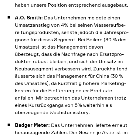
haben unsere Position entspre­chend ausge­baut.
A.O. Smith:
Das Unter­nehmen meldete einen
Umsatz­an­stieg von 4% bei seinen Wasser­auf­be­
rei­tungs­pro­dukten, senkte jedoch die Jahres­pro­
gnose für dieses Segment. Bei Boilern (80 % des
Umsatzes) ist das Manage­ment davon
überzeugt, dass die Nachfrage nach Ersatz­pro­
dukten robust bleiben, und sich der Umsatz im
Neubau­seg­ment verbes­sern wird. Zurück­hal­tend
äusserte sich das Manage­ment für China (30 %
des Umsatzes), da kurzfri­stig höhere Marke­ting­
ko­sten für die Einfüh­rung neuer Produkte
anfallen. Wir betrachten das Unter­nehmen trotz
eines Kursrück­gangs von 5% weiterhin als
überzeu­gende Wachs­tums­story.
Badger Meter:
Das Unter­nehmen lieferte erneut
heraus­ra­gende Zahlen. Der Gewinn je Aktie ist im