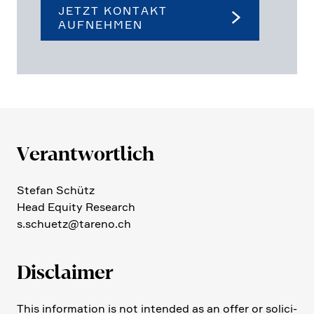
JETZT KONTAKT
AUFNEHMEN
Verant­wort­lich
Stefan Schütz
Head Equity Research
s.​schuetz@​tareno.​ch
Disclaimer
This infor­ma­tion is not intended as an offer or solici­