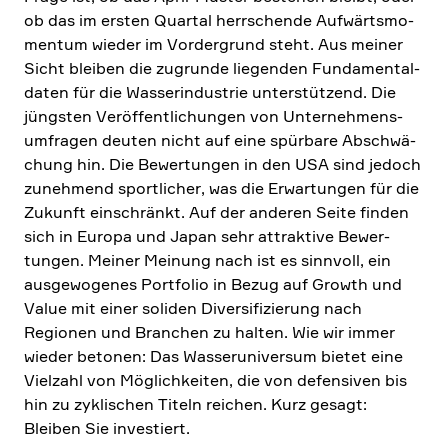
ob das im ersten Quartal herrschende Aufwärts­mo­
mentum wieder im Vorder­grund steht. Aus meiner
Sicht bleiben die zugrunde liegenden Funda­men­tal­
daten für die Wasser­in­du­strie unter­stüt­zend. Die
jüngsten Veröf­fent­li­chungen von Unter­neh­mens­
um­fragen deuten nicht auf eine spürbare Abschwä­
chung hin. Die Bewer­tungen in den USA sind jedoch
zuneh­mend sport­li­cher, was die Erwar­tungen für die
Zukunft einschränkt. Auf der anderen Seite finden
sich in Europa und Japan sehr attrak­tive Bewer­
tungen. Meiner Meinung nach ist es sinnvoll, ein
ausge­wo­genes Portfolio in Bezug auf Growth und
Value mit einer soliden Diver­si­fi­zie­rung nach
Regionen und Branchen zu halten. Wie wir immer
wieder betonen: Das Wasser­uni­versum bietet eine
Vielzahl von Möglich­keiten, die von defen­siven bis
hin zu zykli­schen Titeln reichen. Kurz gesagt:
Bleiben Sie investiert.