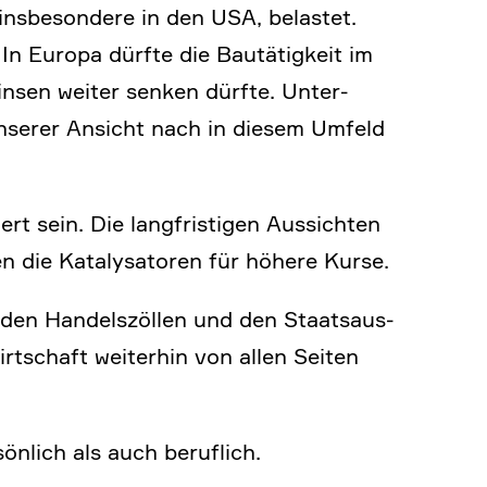
nsbe­son­dere in den USA, belastet.
 Europa dürfte die Bautä­tig­keit im
nsen weiter senken dürfte. Unter­
nserer Ansicht nach in diesem Umfeld
rt sein. Die langfri­stigen Aussichten
en die Kataly­sa­toren für höhere Kurse.
, den Handels­zöllen und den Staats­aus­
rt­schaft weiterhin von allen Seiten
­lich als auch beruf­lich.