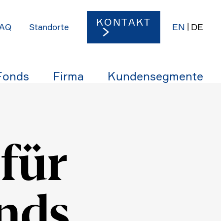
KONTAKT
EN
DE
AQ
Stand­orte
Fonds
Firma
Kunden­seg­mente
 für
nds