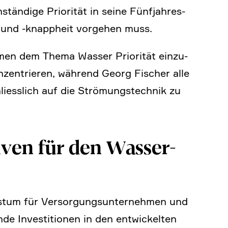
stän­dige Priorität in seine Fünfjah­res­
und ‑knapp­heit vorgehen muss.
hmen dem Thema Wasser Priorität einzu­
zen­trieren, während Georg Fischer alle
iess­lich auf die Strömungs­technik zu
tiven für den Wasser­
stum für Versor­gungs­un­ter­nehmen und
nde Investi­tionen in den entwickelten