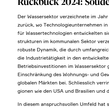
Rückblick 2024: Solid
Der Wasser­sektor verzeich­nete im Jahr
zurück, wo Techno­lo­gie­un­ter­nehmen
für Wasser­tech­no­lo­gien entwickelten s
struk­turen im kommu­nalen Sektor verz
robuste Dynamik, die durch umfang­reich
die Industrie­tä­tig­keit in den entwicke
Betriebs­in­ve­sti­tionen im Wasser­sekt
Einschrän­kung des Wohnungs- und Gewer
globalen Märkten bei. Schliess­lich verrin­
gionen wie den USA und Brasi­lien und d
In diesem anspruchs­vollen Umfeld hat si