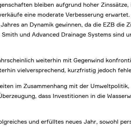
gen­schaften bleiben aufgrund hoher Zinssätze, i
käufe eine moderate Verbes­se­rung erwartet. In
Jahres an Dynamik gewinnen, da die EZB die Zi
O. Smith und Advanced Drainage Systems sind u
rschein­lich weiterhin mit Gegen­wind konfron­tie
terhin vielver­spre­chend, kurzfri­stig jedoch fehl
­heiten im Zusam­men­hang mit der Umwelt­po­litik
erzeu­gung, dass Investi­tionen in die Wasser­wi
­rei­ches und erfülltes neues Jahr, sowohl persön