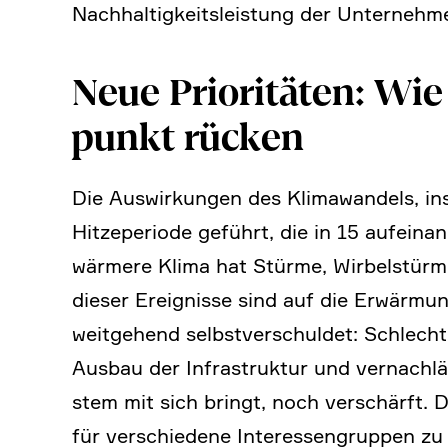
Nachhal­tig­keits­lei­stung der Unter­neh
Neue Priori­täten: Wi
punkt rücken
Die Auswir­kungen des Klima­wan­dels, in
Hitze­pe­riode geführt, die in 15 aufein­
wärmere Klima hat Stürme, Wirbel­stürme
dieser Ereig­nisse sind auf die Erwär­mu
weitge­hend selbst­ver­schuldet: Schlec
Ausbau der Infra­struktur und vernach­läs­
stem mit sich bringt, noch verschärft. D
für verschie­dene Inter­es­sen­gruppen z