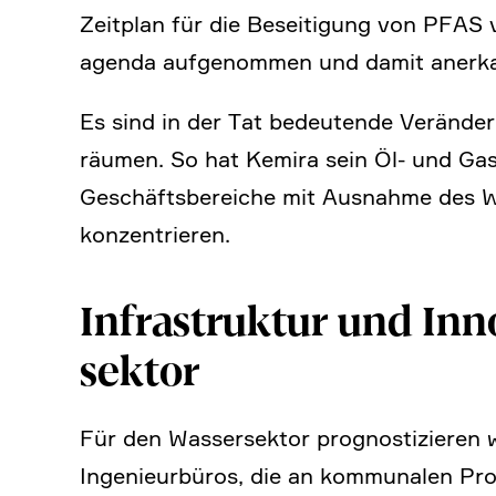
Zeitplan für die Besei­ti­gung von PFAS v
agenda aufge­nommen und damit anerkan
Es sind in der Tat bedeu­tende Verän­d
räumen. So hat Kemira sein Öl- und Gasg
Geschäfts­be­reiche mit Ausnahme des Wa
konzen­trieren.
Infra­struktur und Inn
sektor
Für den Wasser­sektor progno­sti­zieren
Ingenieur­büros, die an kommu­nalen Proj