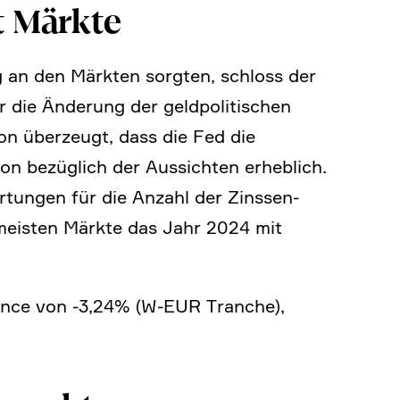
et Märkte
g an den Märkten sorgten, schloss der
ie Änderung der geldpo­li­ti­schen
von überzeugt, dass die Fed die
n bezüg­lich der Aussichten erheb­lich.
ar­tungen für die Anzahl der Zinssen­
 meisten Märkte das Jahr 2024 mit
mance von ‑3,24% (W‑EUR Tranche),