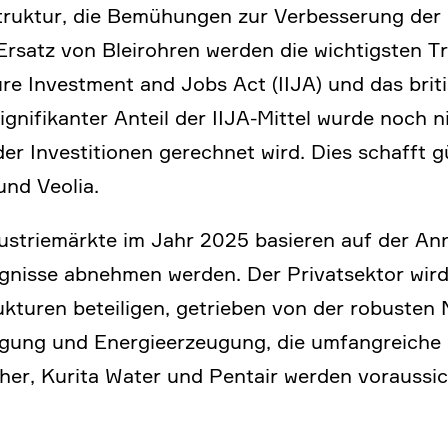
struktur, die Bemühungen zur Verbes­se­rung der Wi
tz von Bleirohren werden die wichtig­sten Treib
ture Invest­ment and Jobs Act (IIJA) und das brit
signi­fi­kanter Anteil der IIJA-Mittel wurde noch 
 Investi­tionen gerechnet wird. Dies schafft g
und Veolia.
ustrie­märkte im Jahr 2025 basieren auf der Ann
g­nisse abnehmen werden. Der Privat­sektor wird 
truk­turen betei­ligen, getrieben von der robuste
ti­gung und Energie­er­zeu­gung, die umfang­reiche 
er, Kurita Water und Pentair werden voraus­sicht