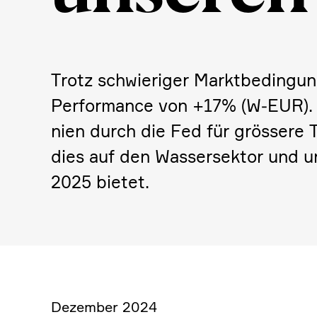
Trotz schwie­riger Markt­be­din­g
Perfor­mance von +17% (W‑EUR). I
nien durch die Fed für grössere T
dies auf den Wasser­sektor und 
2025 bietet.
Dezember 2024