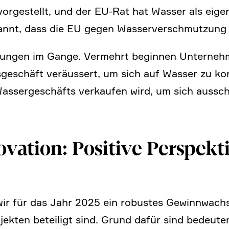
orge­stellt, und der EU-Rat hat Wasser als eigen­
nt, dass die EU gegen Wasser­ver­schmut­zung 
e­rungen im Gange. Vermehrt beginnen Unter­ne
e­schäft veräus­sert, um sich auf Wasser zu kon
sser­ge­schäfts verkaufen wird, um sich ausschl
ova­tion: Positive Perspek­
 wir für das Jahr 2025 ein robustes Gewinn­wach
ekten betei­ligt sind. Grund dafür sind bedeu­te