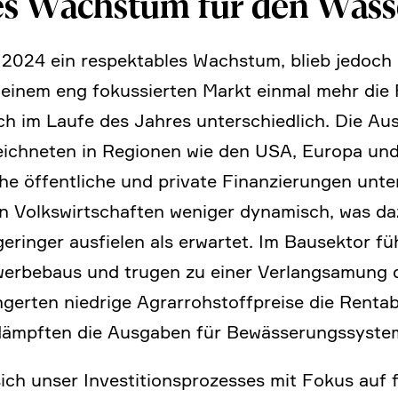
es Wachstum für den Wasse
 2024 ein respek­ta­bles Wachstum, blieb jedoch
 in einem eng fokus­sierten Markt einmal mehr 
ich im Laufe des Jahres unter­schied­lich. Die Au
eich­neten in Regionen wie den USA, Europa und 
e öffent­liche und private Finan­zie­rungen unte
lten Volks­wirt­schaften weniger dynamisch, was d
or geringer ausfielen als erwartet. Im Bausektor 
­be­baus und trugen zu einer Verlang­sa­mung 
gerten niedrige Agrar­roh­stoff­preise die Renta­bi
ämpften die Ausgaben für Bewäs­se­rungs­sy­stem
ch unser Investi­ti­ons­pro­zesses mit Fokus auf