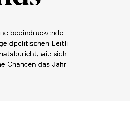
eine beein­druckende
po­li­ti­schen Leitli­
ts­be­richt, wie sich
che Chancen das Jahr