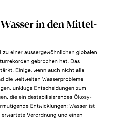
 Wasser in den Mittel­
zu einer ausser­ge­wöhn­li­chen globalen
­tur­re­korden gebro­chen hat. Das
ärkt. Einige, wenn auch nicht alle
nd die weltweiten Wasser­pro­bleme
sungen, unkluge Entschei­dungen zum
n, die ein desta­bi­li­sie­rendes Ökosy­
ermuti­gende Entwick­lungen: Wasser ist
g erwar­tete Verord­nung und einen