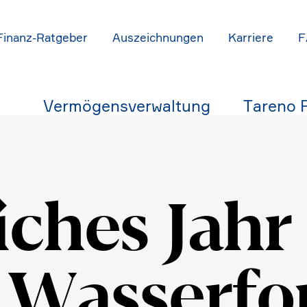
Finanz-Ratgeber
Auszeich­nungen
Karriere
F
Vermö­gens­ver­wal­tung
Tareno 
i­ches Jahr
 Wasser­fo