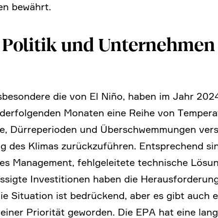
men bewährt.
e Politik und Unter­nehmen
sbe­son­dere die von El Niño, haben im Jahr 2024 
an­der­fol­genden Monaten eine Reihe von Tempe­ra
, Dürre­pe­ri­oden und Überschwem­mungen verst
ng des Klimas zurück­zu­führen. Entspre­chend si
htes Manage­ment, fehlge­lei­tete techni­sche Lö
sigte Investi­tionen haben die Heraus­for­de­runge
ie Situa­tion ist bedrückend, aber es gibt auch 
u einer Priorität geworden. Die EPA hat eine lan