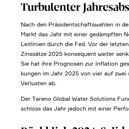
Turbu­lenter Jahres­ab­
Nach den Präsi­dent­schafts­wahlen in 
Markt das Jahr mit einer gedämpften No
Leitli­nien durch die Fed. Vor der letz
Zinssätze 2025 konse­quent weiter senke
Sie hat ihre Prognosen zur Infla­tion ge
kungen im Jahr 2025 von vier auf zwei 
Verlu­sten ab.
Der Tareno Global Water Solutions Fund
schloss das Jahr jedoch mit einer Perfo