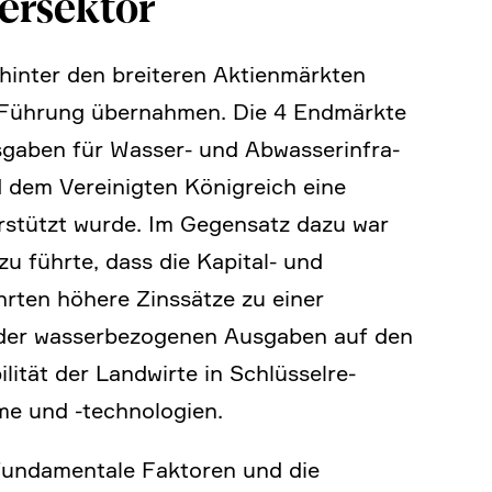
r­sektor
 hinter den breiteren Aktien­märkten
die Führung übernahmen. Die 4 Endmärkte
sgaben für Wasser- und Abwas­ser­in­fra­
dem Verei­nigten König­reich eine
r­stützt wurde. Im Gegen­satz dazu war
azu führte, dass die Kapital- und
führten höhere Zinssätze zu einer
der wasser­be­zo­genen Ausgaben auf den
­lität der Landwirte in Schlüs­sel­re­
e und ‑techno­lo­gien.
 funda­men­tale Faktoren und die