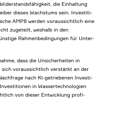
der­stands­fä­hig­keit, die Einhal­tung
er dieses Wachs­tums sein. Investi­ti­
i­sche AMP8 werden voraus­sicht­lich eine
nicht zugeteilt, weshalb in den
ünstige Rahmen­be­din­gungen für Unter­
ahme, dass die Unsicher­heiten in
sich voraus­sicht­lich verstärkt an der
n Nachfrage nach KI-getrie­benen Investi­
Investi­tionen in Wasser­tech­no­lo­gien
­lich von dieser Entwick­lung profi­