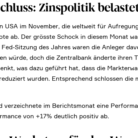
schluss: Zinspo­litik belast
den USA im November, die weltweit für Aufre­gun
te ab. Der grösste Schock in diesem Monat war d
ten Fed-Sitzung des Jahres waren die Anleger da
n würde, doch die Zentral­bank änderte ihren To
senkt, was dazu geführt hat, dass die Markt­er­w
reduziert wurden. Entspre­chend schlossen die
 verzeich­nete im Berichts­monat eine Perfor­
r­mance von +17% deutlich positiv ab.