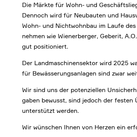
Die Märkte für Wohn- und Geschäfts­lie­
Dennoch wird für Neubauten und Hausver­
Wohn- und Nicht­wohnbau im Laufe des 
nehmen wie Wiener­berger, Geberit, A.
gut positio­niert.
Der Landma­schi­nen­sektor wird 2025 wah
für Bewäs­se­rungs­an­lagen sind zwar wei
Wir sind uns der poten­zi­ellen Unsicher
gaben bewusst, sind jedoch der festen Üb
unter­stützt werden.
Wir wünschen Ihnen von Herzen ein erfolg