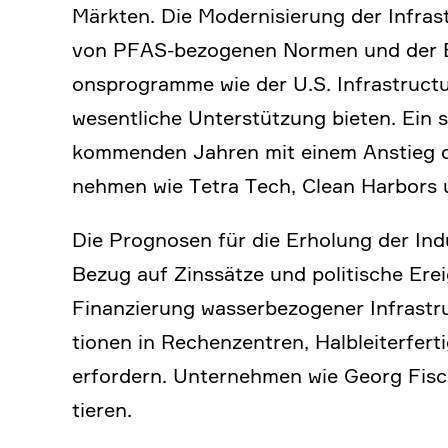
Märkten. Die Moder­ni­sie­rung der Infra­
von PFAS-bezogenen Normen und der Ersa
ons­pro­gramme wie der U.S. Infras­truc­
wesent­liche Unter­stüt­zung bieten. Ein 
kommenden Jahren mit einem Anstieg der
nehmen wie Tetra Tech, Clean Harbors 
Die Prognosen für die Erholung der Ind
Bezug auf Zinssätze und politi­sche Erei
Finan­zie­rung wasser­be­zo­gener Infra­s
tionen in Rechen­zen­tren, Halblei­ter­fer­
erfor­dern. Unter­nehmen wie Georg Fisch
tieren.