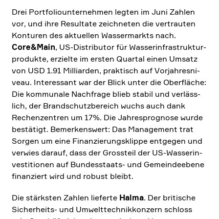
Drei Portfo­lio­un­ter­nehmen legten im Juni Zahlen
vor, und ihre Resul­tate zeich­neten die vertrauten
Konturen des aktuellen Wasser­markts nach.
Core&Main
, US-Distri­butor für Wasser­in­fra­struk­tur­
pro­dukte, erzielte im ersten Quartal einen Umsatz
von USD 1.91 Milli­arden, praktisch auf Vorjah­res­ni­
veau. Inter­es­sant war der Blick unter die Oberfläche:
Die kommu­nale Nachfrage blieb stabil und verläss­
lich, der Brand­schutz­be­reich wuchs auch dank
Rechen­zen­tren um 17%. Die Jahres­pro­gnose wurde
bestä­tigt. Bemer­kens­wert: Das Manage­ment trat
Sorgen um eine Finan­zie­rungs­klippe entgegen und
verwies darauf, dass der Gross­teil der US-Wasser­in­
ve­sti­tionen auf Bundes­staats- und Gemein­de­ebene
finan­ziert wird und robust bleibt.
Die stärk­sten Zahlen lieferte
Halma
. Der briti­sche
Sicher­heits- und Umwelt­tech­nik­kon­zern schloss