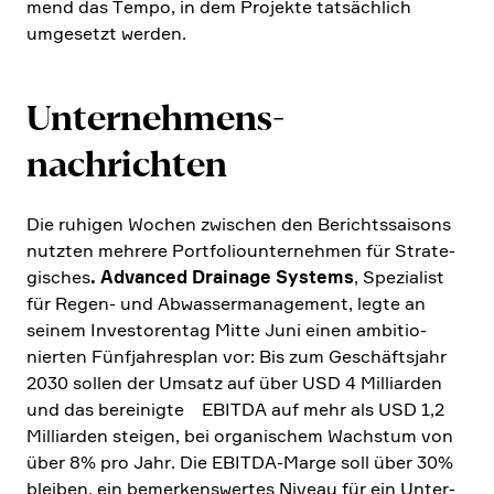
mend das Tempo, in dem Projekte tatsäch­lich
umgesetzt werden.
Unternehmens­
nachrichten
Die ruhigen Wochen zwischen den Berichts­sai­sons
nutzten mehrere Portfo­lio­un­ter­nehmen für Strate­
gi­sches
. Advanced Drainage Systems
, Spezia­list
für Regen- und Abwas­ser­ma­nage­ment, legte an
seinem Investo­rentag Mitte Juni einen ambitio­
nierten Fünfjah­res­plan vor: Bis zum Geschäfts­jahr
2030 sollen der Umsatz auf über USD 4 Milli­arden
und das berei­nigte EBITDA auf mehr als USD 1,2
Milli­arden steigen, bei organi­schem Wachstum von
über 8% pro Jahr. Die EBITDA-Marge soll über 30%
bleiben, ein bemer­kens­wertes Niveau für ein Unter­