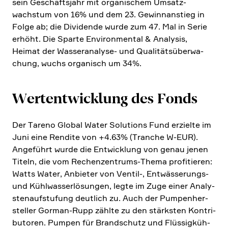
sein Geschäfts­jahr mit organi­schem Umsatz­
wachstum von 16% und dem 23. Gewinn­an­stieg in
Folge ab; die Dividende wurde zum 47. Mal in Serie
erhöht. Die Sparte Environ­mental & Analysis,
Heimat der Wasser­ana­lyse- und Quali­täts­über­wa­
chung, wuchs organisch um 34%.
Wertent­wick­lung des Fonds
Der Tareno Global Water Solutions Fund erzielte im
Juni eine Rendite von +4.63% (Tranche W‑EUR).
Angeführt wurde die Entwick­lung von genau jenen
Titeln, die vom Rechen­zen­trums-Thema profi­tieren:
Watts Water, Anbieter von Ventil‑, Entwäs­se­rungs-
und Kühlwas­ser­lö­sungen, legte im Zuge einer Analy­
sten­auf­stu­fung deutlich zu. Auch der Pumpen­her­
steller Gorman-Rupp zählte zu den stärk­sten Kontri­
bu­toren. Pumpen für Brand­schutz und Flüssig­küh­