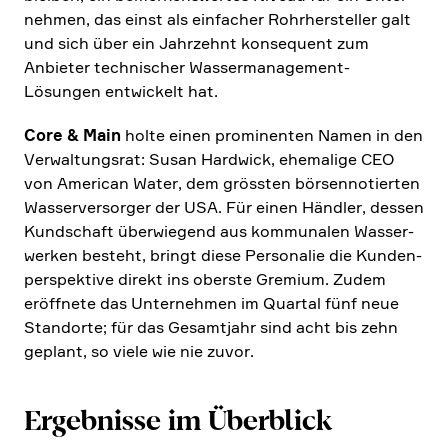
nehmen, das einst als einfa­cher Rohrher­steller galt
und sich über ein Jahrzehnt konse­quent zum
Anbieter techni­scher Wasser­ma­nage­ment-
Lösungen entwickelt hat.
Core & Main
holte einen promi­nenten Namen in den
Verwal­tungsrat: Susan Hardwick, ehema­lige CEO
von American Water, dem grössten börsen­no­tierten
Wasser­ver­sorger der USA. Für einen Händler, dessen
Kundschaft überwie­gend aus kommu­nalen Wasser­
werken besteht, bringt diese Perso­nalie die Kunden­
per­spek­tive direkt ins oberste Gremium. Zudem
eröff­nete das Unter­nehmen im Quartal fünf neue
Stand­orte; für das Gesamt­jahr sind acht bis zehn
geplant, so viele wie nie zuvor.
Ergeb­nisse im Überblick