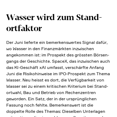
Wasser wird zum Stand­
ort­faktor
Der Juni lieferte ein bemer­kens­wertes Signal dafür,
wo Wasser in den Finanz­märkten inzwi­schen
angekommen ist: im Prospekt des grössten Börsen­
gangs der Geschichte. SpaceX, das inzwi­schen auch
das KI-Geschäft xAI umfasst, verschärfte Anfang
Juni die Risiko­hin­weise im IPO-Prospekt zum Thema
Wasser. Neu heisst es dort, die Verfüg­bar­keit von
Wasser sei zu einem kriti­schen Krite­rium bei Stand­
ort­wahl, Bau und Betrieb von Rechen­zen­tren
geworden. Ein Satz, der in der ursprüng­li­chen
Fassung noch fehlte. Bemer­kens­wert ist die
doppelte Rolle des Themas: Dieselben Unter­lagen