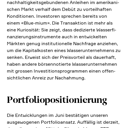
nachhal­tig­keits­ge­bun­denen Anleihen im ameri­ka­ni­
schen Markt verhalf dem Debüt zu vorteil­haften
Kondi­tionen. Investoren sprechen bereits von
einem «Blue-mium». Die Trans­ak­tion ist mehr als
eine Kurio­sität: Sie zeigt, dass dedizierte Wasser­fi­
nan­zie­rungs­in­stru­mente auch in entwickelten
Märkten genug insti­tu­tio­nelle Nachfrage anziehen,
um die Kapital­ko­sten eines Wasser­un­ter­neh­mens zu
senken. Erweist sich der Preis­vor­teil als dauer­haft,
haben andere börsen­no­tierte Wasser­un­ter­nehmen
mit grossen Investi­ti­ons­pro­grammen einen offen­
sicht­li­chen Anreiz zur Nachah­mung.
Portfoliopositionie­rung
Die Entwick­lungen im Juni bestä­tigen unseren
ausge­wo­genen Portfo­lio­an­satz. Auffällig ist derzeit,