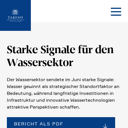
Startseite
Starke Signale für den
Wasser­sektor
Der Wasser­sektor sendete im Juni starke Signale:
Wasser gewinnt als strate­gi­scher Stand­ort­faktor an
Bedeu­tung, während langfri­stige Investi­tionen in
Infra­struktur und innova­tive Wasser­tech­no­lo­gien
attrak­tive Perspek­tiven schaffen.
BERICHT ALS PDF