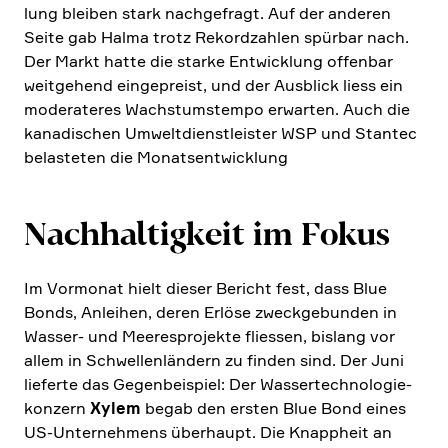
lung bleiben stark nachge­fragt. Auf der anderen
Seite gab Halma trotz Rekord­zahlen spürbar nach.
Der Markt hatte die starke Entwick­lung offenbar
weitge­hend einge­preist, und der Ausblick liess ein
modera­teres Wachs­tums­tempo erwarten. Auch die
kanadi­schen Umwelt­dienst­lei­ster WSP und Stantec
belasteten die Monats­ent­wick­lung
Nachhal­tig­keit im Fokus
Im Vormonat hielt dieser Bericht fest, dass Blue
Bonds, Anleihen, deren Erlöse zweck­ge­bunden in
Wasser- und Meeres­pro­jekte fliessen, bislang vor
allem in Schwel­len­län­dern zu finden sind. Der Juni
lieferte das Gegen­bei­spiel: Der Wasser­tech­no­lo­gie­
kon­zern
Xylem
begab den ersten Blue Bond eines
US-Unter­neh­mens überhaupt. Die Knapp­heit an