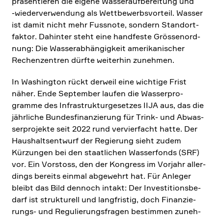
präsen­tieren die eigene Wasser­auf­be­rei­tung und
‑wieder­ver­wen­dung als Wettbe­werbs­vor­teil. Wasser
ist damit nicht mehr Fussnote, sondern Stand­ort­
faktor. Dahinter steht eine handfeste Grössen­ord­
nung: Die Wasser­ab­hän­gig­keit ameri­ka­ni­scher
Rechen­zen­tren dürfte weiterhin zunehmen.
In Washington rückt derweil eine wichtige Frist
näher. Ende September laufen die Wasser­pro­
gramme des Infra­struk­tur­ge­setzes IIJA aus, das die
jährliche Bundes­fi­nan­zie­rung für Trink- und Abwas­
ser­pro­jekte seit 2022 rund vervier­facht hatte. Der
Haushalts­ent­wurf der Regie­rung sieht zudem
Kürzungen bei den staat­li­chen Wasser­fonds (SRF)
vor. Ein Vorstoss, den der Kongress im Vorjahr aller­
dings bereits einmal abgewehrt hat. Für Anleger
bleibt das Bild dennoch intakt: Der Investi­ti­ons­be­
darf ist struk­tu­rell und langfri­stig, doch Finan­zie­
rungs- und Regulie­rungs­fragen bestimmen zuneh­