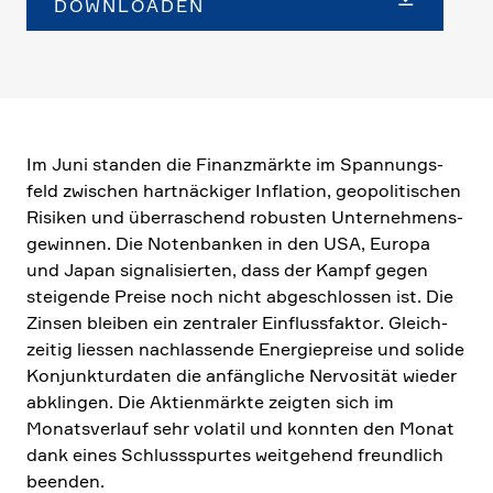
DOWNLOADEN
Im Juni standen die Finanz­märkte im Spannungs­
feld zwischen hartnäckiger Infla­tion, geopo­li­ti­schen
Risiken und überra­schend robusten Unter­neh­mens­
ge­winnen. Die Noten­banken in den USA, Europa
und Japan signa­li­sierten, dass der Kampf gegen
steigende Preise noch nicht abgeschlossen ist. Die
Zinsen bleiben ein zentraler Einfluss­faktor. Gleich­
zeitig liessen nachlas­sende Energie­preise und solide
Konjunk­tur­daten die anfäng­liche Nervo­sität wieder
abklingen. Die Aktien­märkte zeigten sich im
Monats­ver­lauf sehr volatil und konnten den Monat
dank eines Schluss­spurtes weitge­hend freund­lich
beenden.