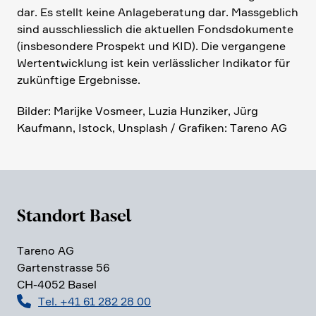
dar. Es stellt keine Anlage­be­ra­tung dar. Massgeb­lich
sind ausschliess­lich die aktuellen Fonds­do­ku­mente
(insbe­son­dere Prospekt und KID). Die vergan­gene
Wertent­wick­lung ist kein verläss­li­cher Indikator für
zukünf­tige Ergeb­nisse.
Bilder: Marijke Vosmeer, Luzia Hunziker, Jürg
Kaufmann, Istock, Unsplash / Grafiken: Tareno AG
Standort Basel
Tareno AG
Garten­strasse 56
CH-4052 Basel
Tel. +41 61 282 28 00