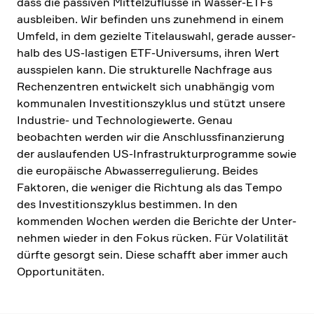
dass die passiven Mittel­zu­flüsse in Wasser-ETFs
ausbleiben. Wir befinden uns zuneh­mend in einem
Umfeld, in dem gezielte Titel­aus­wahl, gerade ausser­
halb des US-lastigen ETF-Univer­sums, ihren Wert
ausspielen kann. Die struk­tu­relle Nachfrage aus
Rechen­zen­tren entwickelt sich unabhängig vom
kommu­nalen Investi­ti­ons­zy­klus und stützt unsere
Industrie- und Techno­lo­gie­werte. Genau
beobachten werden wir die Anschluss­fi­nan­zie­rung
der auslau­fenden US-Infra­struk­tur­pro­gramme sowie
die europäi­sche Abwas­ser­re­gu­lie­rung. Beides
Faktoren, die weniger die Richtung als das Tempo
des Investi­ti­ons­zy­klus bestimmen. In den
kommenden Wochen werden die Berichte der Unter­
nehmen wieder in den Fokus rücken. Für Volati­lität
dürfte gesorgt sein. Diese schafft aber immer auch
Oppor­tu­ni­täten.