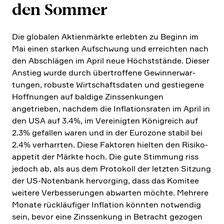
den Sommer
Die globalen Aktien­märkte erlebten zu Beginn im
Mai einen starken Aufschwung und erreichten nach
den Abschlägen im April neue Höchst­stände. Dieser
Anstieg wurde durch übertrof­fene Gewinn­erwar­
tungen, robuste Wirtschafts­daten und gestie­gene
Hoffnungen auf baldige Zinssen­kungen
angetrieben, nachdem die Infla­ti­ons­raten im April in
den USA auf 3.4%, im Verei­nigten König­reich auf
2.3% gefallen waren und in der Eurozone stabil bei
2.4% verharrten. Diese Faktoren hielten den Risiko­
ap­petit der Märkte hoch. Die gute Stimmung riss
jedoch ab, als aus dem Proto­koll der letzten Sitzung
der US-Noten­bank hervor­ging, dass das Komitee
weitere Verbes­se­rungen abwarten möchte. Mehrere
Monate rückläu­figer Infla­tion könnten notwendig
sein, bevor eine Zinssen­kung in Betracht gezogen