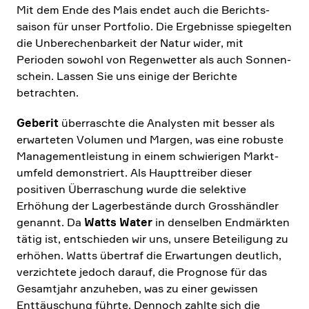
Mit dem Ende des Mais endet auch die Berichts­
saison für unser Portfolio. Die Ergeb­nisse spiegelten
die Unbere­chen­bar­keit der Natur wider, mit
Perioden sowohl von Regen­wetter als auch Sonnen­
schein. Lassen Sie uns einige der Berichte
betrachten.
Geberit
überraschte die Analy­sten mit besser als
erwar­teten Volumen und Margen, was eine robuste
Manage­ment­lei­stung in einem schwie­rigen Markt­
um­feld demon­striert. Als Haupt­treiber dieser
positiven Überra­schung wurde die selek­tive
Erhöhung der Lager­be­stände durch Gross­händler
genannt. Da
Watts Water
in denselben Endmärkten
tätig ist, entschieden wir uns, unsere Betei­li­gung zu
erhöhen. Watts übertraf die Erwar­tungen deutlich,
verzich­tete jedoch darauf, die Prognose für das
Gesamt­jahr anzuheben, was zu einer gewissen
Enttäu­schung führte. Dennoch zahlte sich die