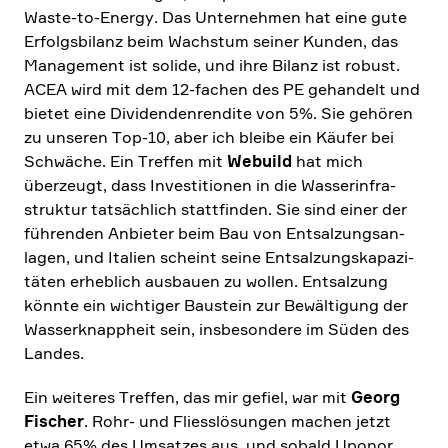
Waste-to-Energy. Das Unter­nehmen hat eine gute
Erfolgs­bi­lanz beim Wachstum seiner Kunden, das
Manage­ment ist solide, und ihre Bilanz ist robust.
ACEA wird mit dem 12-fachen des PE gehan­delt und
bietet eine Dividen­den­ren­dite von 5%. Sie gehören
zu unseren Top-10, aber ich bleibe ein Käufer bei
Schwäche. Ein Treffen mit
Webuild
hat mich
überzeugt, dass Investi­tionen in die Wasser­in­fra­
struktur tatsäch­lich statt­finden. Sie sind einer der
führenden Anbieter beim Bau von Entsal­zungs­an­
lagen, und Italien scheint seine Entsal­zungs­ka­pa­zi­
täten erheb­lich ausbauen zu wollen. Entsal­zung
könnte ein wichtiger Baustein zur Bewäl­ti­gung der
Wasser­knapp­heit sein, insbe­son­dere im Süden des
Landes.
Ein weiteres Treffen, das mir gefiel, war mit
Georg
Fischer
. Rohr- und Fliess­lö­sungen machen jetzt
etwa 65% des Umsatzes aus, und sobald Uponor