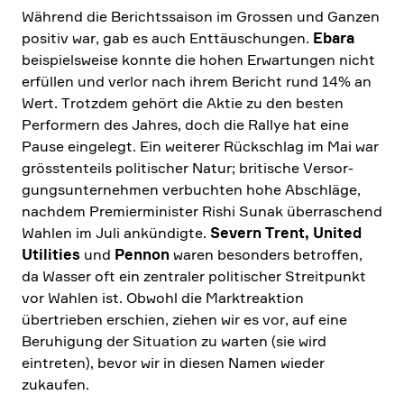
Während die Berichts­saison im Grossen und Ganzen
positiv war, gab es auch Enttäu­schungen.
Ebara
beispiels­weise konnte die hohen Erwar­tungen nicht
erfüllen und verlor nach ihrem Bericht rund 14% an
Wert. Trotzdem gehört die Aktie zu den besten
Perfor­mern des Jahres, doch die Rallye hat eine
Pause einge­legt. Ein weiterer Rückschlag im Mai war
gröss­ten­teils politi­scher Natur; briti­sche Versor­
gungs­un­ter­nehmen verbuchten hohe Abschläge,
nachdem Premier­mi­ni­ster Rishi Sunak überra­schend
Wahlen im Juli ankün­digte.
Severn Trent, United
Utili­ties
und
Pennon
waren beson­ders betroffen,
da Wasser oft ein zentraler politi­scher Streit­punkt
vor Wahlen ist. Obwohl die Markt­re­ak­tion
übertrieben erschien, ziehen wir es vor, auf eine
Beruhi­gung der Situa­tion zu warten (sie wird
eintreten), bevor wir in diesen Namen wieder
zukaufen.