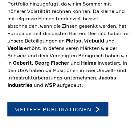
Portfolio hinzu­ge­fügt, da wir im Sommer mit
höherer Volati­lität rechnen können. Da kleine und
mittel­grosse Firmen tenden­ziell besser
abschneiden, wenn die Zinsen gesenkt werden, hat
Europa derzeit die besten Karten. Deshalb haben wir
unsere Betei­li­gungen an
Metso, Webuild
und
Veolia
erhöht. In defen­si­veren Märkten wie der
Schweiz und dem Verei­nigten König­reich haben wir
in
Geberit, Georg Fischer
und
Halma
investiert. In
den USA haben wir Positionen in zwei Umwelt- und
Infra­struk­tur­be­ra­tungs-unter­nehmen,
Jacobs
Industries
und
WSP
aufge­baut.
WEITERE PUBLI­KA­TIONEN