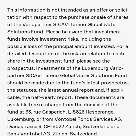
This infor­ma­tion is not intended as an offer or solici­
ta­tion with respect to the purchase or sale of shares
of the Vario­partner SICAV-Tareno Global Water
Solutions Fund. Please be aware that invest­ment
funds involve invest­ment risks, inclu­ding the
possible loss of the principal amount invested. For a
detailed descrip­tion of the risks in relation to each
share in the invest­ment fund, please see the
prospectus. Invest­ments of the Luxem­burg Vario­
partner SICAV-Tareno Global Water Solutions Fund
should be made due to the fund’s latest prospectus,
the statutes, the latest annual report and, if appli­
cable, the half-yearly report. These documents are
available free of charge from the domicile of the
fund at 33, rue Gaspe­rich, L‑5826 Hespe­range,
Luxem­burg, or from Vontobel Fonds Services AG,
Diana­strasse 9. CH-8022 Zürich, Switz­er­land and
Bank Vontobel AG, Zürich, Switz­er­land.