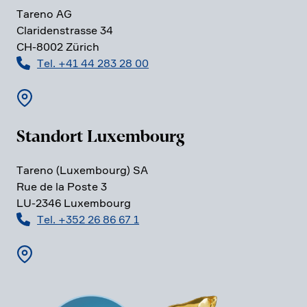
Tareno AG
Clari­den­strasse 34
CH-8002 Zürich
Tel. +41 44 283 28 00
Standort Luxem­bourg
Tareno (Luxem­bourg) SA
Rue de la Poste 3
LU-2346 Luxem­bourg
Tel. +352 26 86 67 1