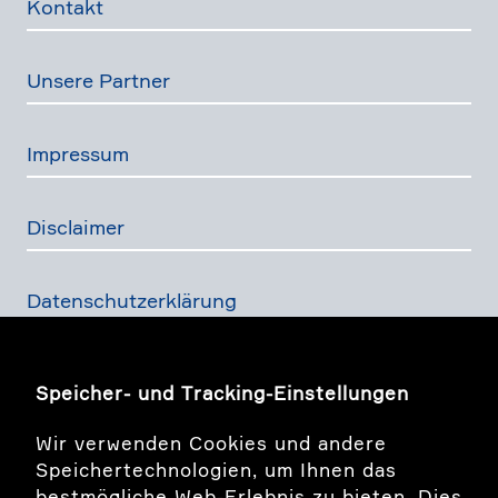
Kontakt
Unsere Partner
Impressum
Disclaimer
Daten­schutz­er­klä­rung
Finanz­dienst­lei­stungs­ge­setz
Speicher- und Tracking-Einstellungen
Wir verwenden Cookies und andere
Bildwelt Story
Speichertechnologien, um Ihnen das
bestmögliche Web-Erlebnis zu bieten. Dies