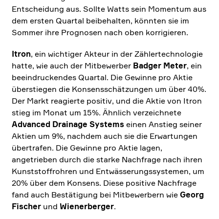
Entschei­dung aus. Sollte Watts sein Momentum aus
dem ersten Quartal beibe­halten, könnten sie im
Sommer ihre Prognosen nach oben korri­gieren.
Itron
, ein wichtiger Akteur in der Zähler­tech­no­logie
hatte, wie auch der Mitbe­werber
Badger Meter
, ein
beein­druckendes Quartal. Die Gewinne pro Aktie
überstiegen die Konsens­schät­zungen um über 40%.
Der Markt reagierte positiv, und die Aktie von Itron
stieg im Monat um 15%. Ähnlich verzeich­nete
Advanced Drainage Systems
einen Anstieg seiner
Aktien um 9%, nachdem auch sie die Erwar­tungen
übertrafen. Die Gewinne pro Aktie lagen,
angetrieben durch die starke Nachfrage nach ihren
Kunst­stoff­rohren und Entwäs­se­rungs­sy­stemen, um
20% über dem Konsens. Diese positive Nachfrage
fand auch Bestä­ti­gung bei Mitbe­wer­bern wie
Georg
Fischer
und
Wiener­berger
.