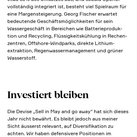
vollständig integriert ist, besteht viel Spiel­raum für
eine Margen­stei­ge­rung. Georg Fischer erwartet
bedeu­tende Geschäfts­mög­lich­keiten für sein
Wasser­ge­schäft in Berei­chen wie Batte­rie­pro­duk­
tion und Recycling, Flüssig­keits­küh­lung in Rechen­
zen­tren, Offshore-Windparks, direkte Lithium-
extrak­tion, Regen­was­ser­ma­nage­ment und grüner
Wasser­stoff.
Investiert bleiben
Die Devise „Sell in May and go away“ hat sich dieses
Jahr nicht bewährt. Es bleibt jedoch aus meiner
Sicht äusserst relevant, auf Diver­si­fi­ka­tion zu
achten. Wir haben defen­si­vere Positionen im