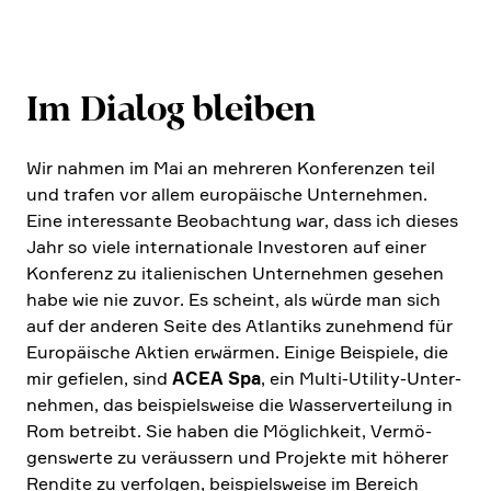
Im Dialog bleiben
Wir nahmen im Mai an mehreren Konfe­renzen teil
und trafen vor allem europäi­sche Unter­nehmen.
Eine inter­es­sante Beobach­tung war, dass ich dieses
Jahr so viele inter­na­tio­nale Investoren auf einer
Konfe­renz zu italie­ni­schen Unter­nehmen gesehen
habe wie nie zuvor. Es scheint, als würde man sich
auf der anderen Seite des Atlan­tiks zuneh­mend für
Europäi­sche Aktien erwärmen. Einige Beispiele, die
mir gefielen, sind
ACEA Spa
, ein Multi-Utility-Unter­
nehmen, das beispiels­weise die Wasser­ver­tei­lung in
Rom betreibt. Sie haben die Möglich­keit, Vermö­
gens­werte zu veräus­sern und Projekte mit höherer
Rendite zu verfolgen, beispiels­weise im Bereich