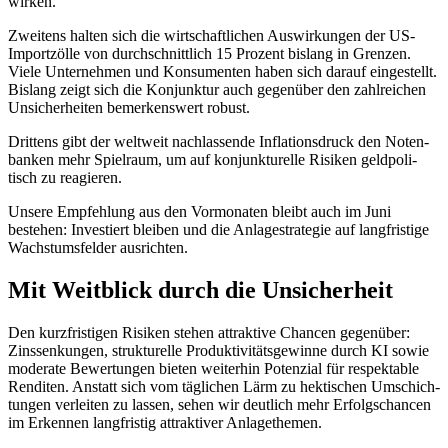
wirken.
Zweitens halten sich die wirtschaft­li­chen Auswir­kungen der US-
Import­zölle von durch­schnitt­lich 15 Prozent bislang in Grenzen.
Viele Unter­nehmen und Konsu­menten haben sich darauf einge­stellt.
Bislang zeigt sich die Konjunktur auch gegen­über den zahlrei­chen
Unsicher­heiten bemer­kens­wert robust.
Drittens gibt der weltweit nachlas­sende Infla­ti­ons­druck den Noten­
banken mehr Spiel­raum, um auf konjunk­tu­relle Risiken geldpo­li­
tisch zu reagieren.
Unsere Empfeh­lung aus den Vormo­naten bleibt auch im Juni
bestehen: Investiert bleiben und die Anlage­stra­tegie auf langfri­stige
Wachs­tums­felder ausrichten.
Mit Weitblick durch die Unsicher­heit
Den kurzfri­stigen Risiken stehen attrak­tive Chancen gegen­über:
Zinssen­kungen, struk­tu­relle Produk­ti­vi­täts­ge­winne durch KI sowie
moderate Bewer­tungen bieten weiterhin Poten­zial für respek­table
Renditen. Anstatt sich vom tägli­chen Lärm zu hekti­schen Umschich­
tungen verleiten zu lassen, sehen wir deutlich mehr Erfolgs­chancen
im Erkennen langfri­stig attrak­tiver Anlage­themen.