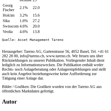
Georg
2.1%
22.0
Fischer
Holcim
3.2%
15.6
Sika
1.6%
27.2
Swisscom
4.6%
20.0
Veolia
4.6%
13.8
Quelle: Asset Management Tareno

Heraus­geber: Tareno AG, Garten­strasse 56, 4052 Basel, Tel. +41 61
282 28 00, info@​tareno.​ch, www.tareno.ch. Wir freuen uns über
Rückmel­dungen zu unserer Publi­ka­tion. Vorlie­gender Inhalt dient
ledig­lich zu Infor­ma­ti­ons­zwecken. Die Publi­ka­tion enthält weder
Rechts- noch Anlage­be­ra­tung oder Anlage­emp­feh­lungen und stellt
auch kein Angebot bezie­hungs­weise keine Auffor­de­rung zur
Tätigung einer Anlage dar.
Bilder / Grafiken: Die Grafiken wurden von der Tareno AG aus
öffent­li­chen Markt­daten gefer­tigt.
Autor