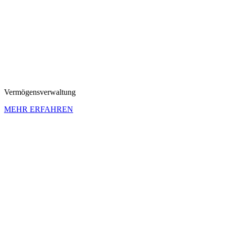
Vermö­gens­ver­wal­tung
MEHR ERFAHREN