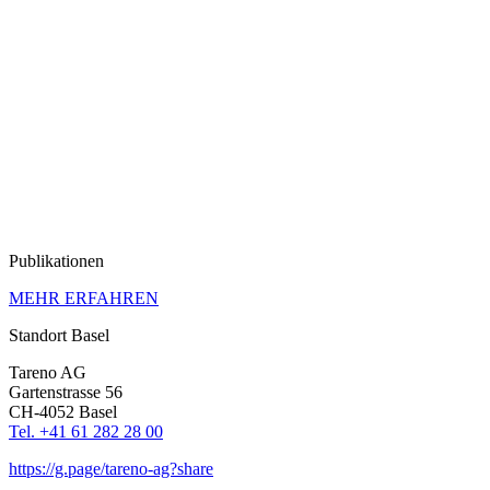
Publi­ka­tionen
MEHR ERFAHREN
Standort Basel
Tareno AG
Garten­strasse 56
CH-4052 Basel
Tel. +41 61 282 28 00
https://g.page/tareno-ag?share