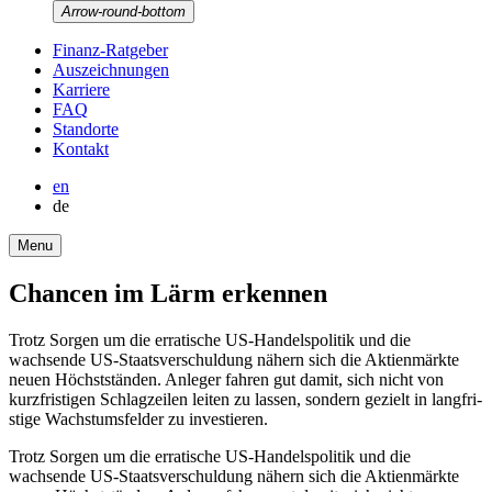
Arrow-round-bottom
Finanz-Ratgeber
Auszeich­nungen
Karriere
FAQ
Stand­orte
Kontakt
en
de
Menu
Chancen im Lärm erkennen
Trotz Sorgen um die errati­sche US-Handels­po­litik und die
wachsende US-Staats­ver­schul­dung nähern sich die Aktien­märkte
neuen Höchst­ständen. Anleger fahren gut damit, sich nicht von
kurzfri­stigen Schlag­zeilen leiten zu lassen, sondern gezielt in langfri­
stige Wachs­tums­felder zu investieren.
Trotz Sorgen um die errati­sche US-Handels­po­litik und die
wachsende US-Staats­ver­schul­dung nähern sich die Aktien­märkte