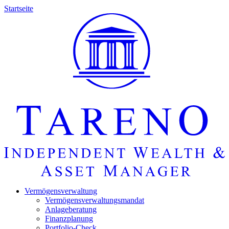
Startseite
Vermö­gens­ver­wal­tung
Vermö­gens­ver­wal­tungs­mandat
Anlage­be­ra­tung
Finanz­pla­nung
Portfolio-Check