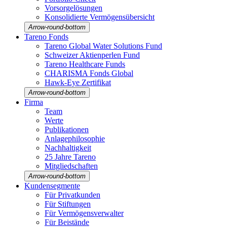
Vorsorgelösungen
Konso­li­dierte Vermö­gens­über­sicht
Arrow-round-bottom
Tareno Fonds
Tareno Global Water Solutions Fund
Schweizer Aktien­perlen Fund
Tareno Health­care Funds
CHARISMA Fonds Global
Hawk-Eye Zerti­fikat
Arrow-round-bottom
Firma
Team
Werte
Publi­ka­tionen
Anlage­phi­lo­so­phie
Nachhal­tig­keit
25 Jahre Tareno
Mitglied­schaften
Arrow-round-bottom
Kunden­seg­mente
Für Privat­kunden
Für Stiftungen
Für Vermö­gens­ver­walter
Für Beistände