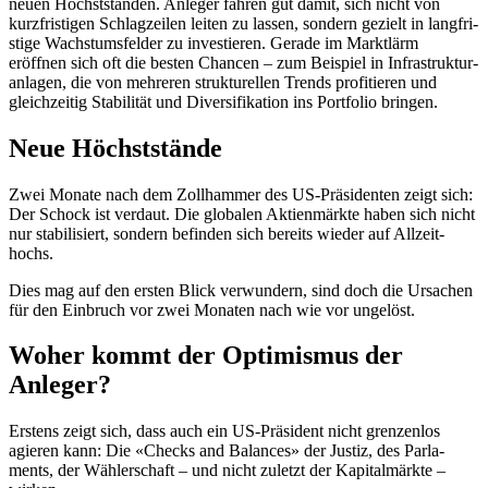
neuen Höchst­ständen. Anleger fahren gut damit, sich nicht von
kurzfri­stigen Schlag­zeilen leiten zu lassen, sondern gezielt in langfri­
stige Wachs­tums­felder zu investieren. Gerade im Markt­lärm
eröffnen sich oft die besten Chancen – zum Beispiel in Infra­struk­tur­
an­lagen, die von mehreren struk­tu­rellen Trends profi­tieren und
gleich­zeitig Stabi­lität und Diver­si­fi­ka­tion ins Portfolio bringen.
Neue Höchst­stände
Zwei Monate nach dem Zollhammer des US-Präsi­denten zeigt sich:
Der Schock ist verdaut. Die globalen Aktien­märkte haben sich nicht
nur stabi­li­siert, sondern befinden sich bereits wieder auf Allzeit­
hochs.
Dies mag auf den ersten Blick verwun­dern, sind doch die Ursachen
für den Einbruch vor zwei Monaten nach wie vor ungelöst.
Woher kommt der Optimismus der
Anleger?
Erstens zeigt sich, dass auch ein US-Präsi­dent nicht grenzenlos
agieren kann: Die «Checks and Balances» der Justiz, des Parla­
ments, der Wähler­schaft – und nicht zuletzt der Kapital­märkte –