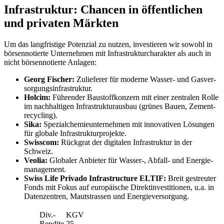
Infra­struktur: Chancen in öffent­li­chen
und privaten Märkten
Um das langfri­stige Poten­zial zu nutzen, investieren wir sowohl in
börsen­no­tierte Unter­nehmen mit Infra­struk­tur­cha­rakter als auch in
nicht börsen­no­tierte Anlagen:
Georg Fischer:
Zulie­ferer für moderne Wasser- und Gasver­
sor­gungs­in­fra­struktur.
Holcim:
Führender Baustoff­kon­zern mit einer zentralen Rolle
im nachhal­tigen Infra­struk­tur­ausbau (grünes Bauen, Zement­
re­cy­cling).
Sika:
Spezi­al­che­mie­un­ter­nehmen mit innova­tiven Lösungen
für globale Infra­struk­tur­pro­jekte.
Swisscom:
Rückgrat der digitalen Infra­struktur in der
Schweiz.
Veolia:
Globaler Anbieter für Wasser‑, Abfall- und Energie­
ma­nage­ment.
Swiss Life Privado Infras­truc­ture ELTIF:
Breit gestreuter
Fonds mit Fokus auf europäi­sche Direkt­in­ve­sti­tionen, u.a. in
Daten­zen­tren, Mautstrassen und Energie­ver­sor­gung.
Div.-
KGV
Rendite
25