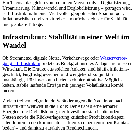
Ein Thema, das gleich von mehreren Megatrends – Digita­li­sie­rung,
Urbani­sie­rung, Klima­wandel und Deglo­ba­li­sie­rung – getragen wird,
ist Infra­struktur. In einer Welt voller geopo­li­ti­scher Spannungen,
Infla­ti­ons­ri­siken und struk­tu­reller Umbrüche steht sie für Stabi­lität
und planbare Erträge.
Infra­struktur: Stabi­lität in einer Welt im
Wandel
Ob Strom­netze, digitale Netze, Verkehrs­wege oder
Wasser­ver­sor­
gung – Infra­struktur
bildet das Rückgrat unseres Alltags und unserer
Wirtschaft. Die Erträge aus solchen Anlagen sind häufig infla­ti­ons­
ge­schützt, langfri­stig gesichert und weitge­hend konjunktur-
unabhängig. Für Investoren bieten sich hier attrak­tive Möglich­
keiten, stabile laufende Erträge mit geringer Volati­lität zu kombi­
nieren.
Zudem treiben tiefgrei­fende Verän­de­rungen die Nachfrage nach
Infra­struktur weltweit in die Höhe: Der Ausbau erneu­er­barer
Energien, die Digita­li­sie­rung, der Investi­ti­ons­stau in alternden
Netzen sowie die Rückver­la­ge­rung kriti­scher Produk­ti­ons­ka­pa­zi­
täten führen in den kommenden Jahren zu einem enormen Kapital­
be­darf – und damit zu attrak­tiven Rendi­te­chancen.