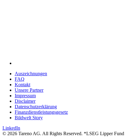
Auszeich­nungen
FAQ
Kontakt
Unsere Partner
Impressum
Disclaimer
Daten­schutz­er­klä­rung
Finanz­dienst­lei­stungs­ge­setz
Bildwelt Story
LinkedIn
© 2026 Tareno AG. All Rights Reserved. *LSEG Lipper Fund