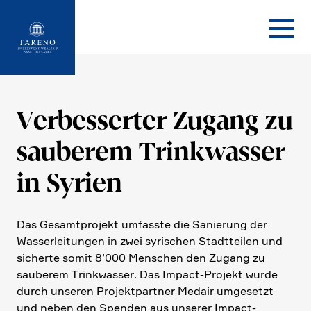
Startseite
Verbes­serter Zugang zu
sauberem Trink­wasser
in Syrien
Das Gesamt­pro­jekt umfasste die Sanie­rung der
Wasser­lei­tungen in zwei syrischen Stadt­teilen und
sicherte somit 8’000 Menschen den Zugang zu
sauberem Trink­wasser. Das Impact-Projekt wurde
durch unseren Projekt­partner Medair umgesetzt
und neben den Spenden aus unserer Impact-