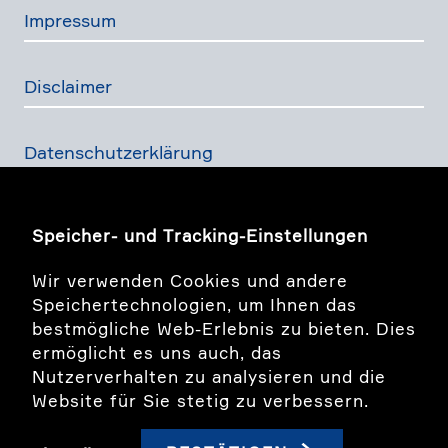
Impressum
Disclaimer
Daten­schutz­er­klä­rung
Finanz­dienst­lei­stungs­ge­setz
Speicher- und Tracking-Einstellungen
Wir verwenden Cookies und andere
Bildwelt Story
Speichertechnologien, um Ihnen das
bestmögliche Web-Erlebnis zu bieten. Dies
ermöglicht es uns auch, das
LinkedIn
Nutzerverhalten zu analysieren und die
Website für Sie stetig zu verbessern.