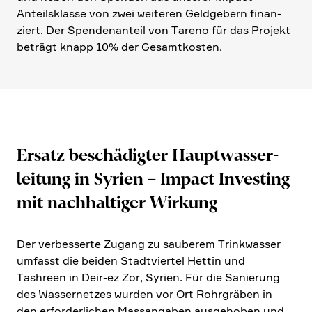
Anteils­klasse von zwei weiteren Geldge­bern finan­
ziert. Der Spenden­an­teil von Tareno für das Projekt
beträgt knapp 10% der Gesamt­ko­sten.
Ersatz beschä­digter Haupt­was­ser­
lei­tung in Syrien – Impact Investing
mit nachhal­tiger Wirkung
Der verbes­serte Zugang zu sauberem Trink­wasser
umfasst die beiden Stadt­viertel Hettin und
Tashreen in Deir-ez Zor, Syrien. Für die Sanie­rung
des Wasser­netzes wurden vor Ort Rohrgräben in
den erfor­der­li­chen Massan­gaben ausge­hoben und