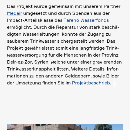
Das Projekt wurde gemeinsam mit unserem Partner
Medair
umgesetzt und durch Spenden aus der
Impact-Anteils­klasse des
Tareno Wasser­fonds
ermög­licht. Durch die Reparatur von stark beschä­
digten Wasser­lei­tungen, konnte der Zugang zu
sauberem Trink­wasser sicher­ge­stellt werden. Das
Projekt gewähr­lei­stet somit eine langfri­stige Trink­
was­ser­ver­sor­gung für die Menschen in der Provinz
Deir-ez-Zor, Syrien, welche unter einer gravie­renden
Trink­was­ser­knapp­heit litten. Weitere Details, Infor­
ma­tionen zu den anderen Geldge­bern, sowie Bilder
der Umset­zung finden Sie im
Projekt­be­schrieb.