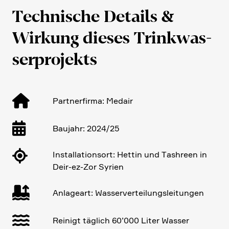
Techni­sche Details &
Wirkung dieses Trink­was­
ser­pro­jekts
Partner­firma: Medair
Baujahr: 2024/25
Instal­la­ti­onsort: Hettin und Tashreen in
Deir-ez-Zor Syrien
Anlageart: Wasser­ver­tei­lungs­lei­tungen
Reinigt täglich 60’000 Liter Wasser