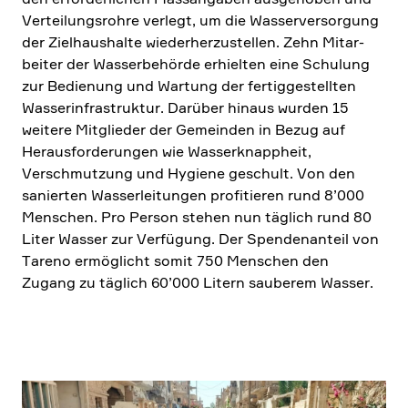
Vertei­lungs­rohre verlegt, um die Wasser­ver­sor­gung
der Zielhaus­halte wieder­her­zu­stellen. Zehn Mitar­
beiter der Wasser­be­hörde erhielten eine Schulung
zur Bedie­nung und Wartung der fertig­ge­stellten
Wasser­in­fra­struktur. Darüber hinaus wurden 15
weitere Mitglieder der Gemeinden in Bezug auf
Heraus­for­de­rungen wie Wasser­knapp­heit,
Verschmut­zung und Hygiene geschult. Von den
sanierten Wasser­lei­tungen profi­tieren rund 8’000
Menschen. Pro Person stehen nun täglich rund 80
Liter Wasser zur Verfü­gung. Der Spenden­an­teil von
Tareno ermög­licht somit 750 Menschen den
Zugang zu täglich 60’000 Litern sauberem Wasser.