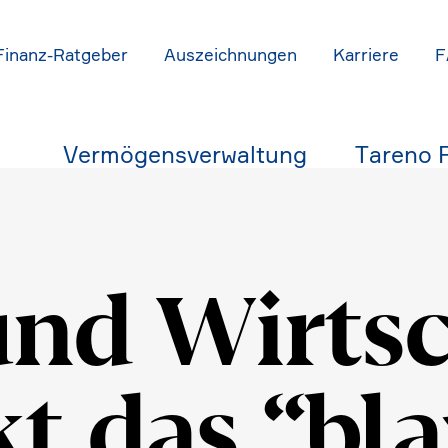
Finanz-Ratgeber
Auszeich­nungen
Karriere
F
Vermö­gens­ver­wal­tung
Tareno 
und Wirtsc
t das “bl