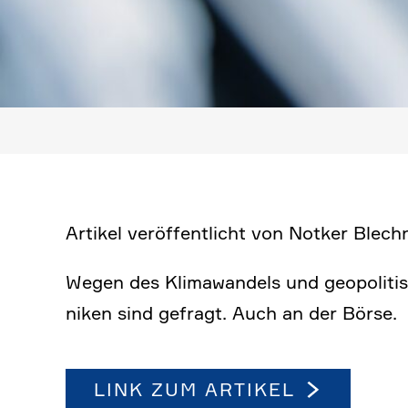
Artikel veröf­fent­licht von Notker Ble
Wegen des Klima­wan­dels und geopo­li­t
niken sind gefragt. Auch an der Börse.
LINK ZUM ARTIKEL