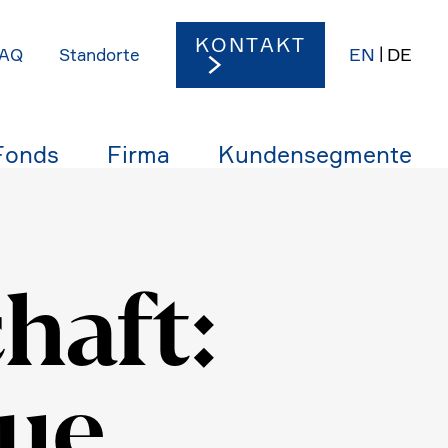
KONTAKT
EN
DE
AQ
Stand­orte
Fonds
Firma
Kunden­seg­mente
haft:
aue