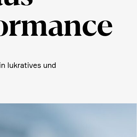
or­mance
n lukra­tives und