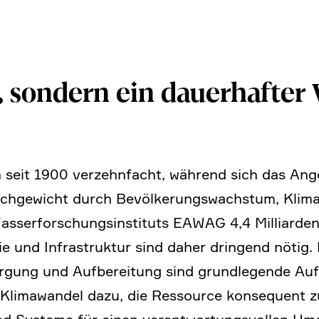
, sondern ein dauer­hafter
h seit 1900 verzehn­facht, während sich das Ang
h­ge­wicht durch Bevöl­ke­rungs­wachstum, Klima­
sser­for­schungs­in­sti­tuts EAWAG 4,4 Milli­ar
gie und Infra­struktur sind daher dringend nötig.
­gung und Aufbe­rei­tung sind grund­le­gende Au
lima­wandel dazu, die Ressource konse­quent z