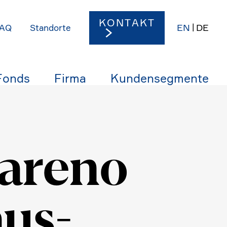
KONTAKT
EN
DE
AQ
Stand­orte
Fonds
Firma
Kunden­seg­mente
Tareno
aus­