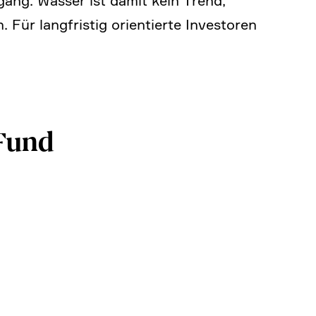
gang. Wasser ist damit kein Trend,
 Für langfri­stig orien­tierte Investoren
 Fund