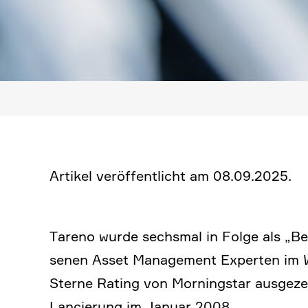
Artikel veröf­fent­licht am 08.09.2025.
Tareno wurde sechsmal in Folge als „Bes
senen Asset Manage­ment Experten im W
Sterne Rating von Morningstar ausge­z
Lancie­rung im Januar 2008.