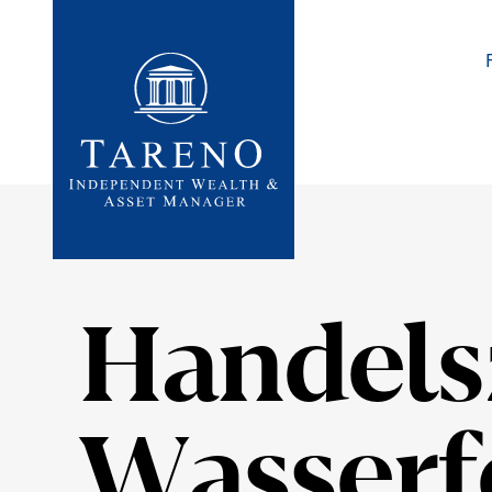
Startseite
Handels­
Wasser­f