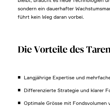
bleibt, braucht es neue Techno­lo­gien 
sondern ein dauer­hafter Wachs­tums­markt
führt kein Weg daran vorbei.
Die Vorteile des Tare
Langjäh­rige Exper­tise und mehrfach
Diffe­ren­zierte Strategie und klarer
Optimale Grösse mit Fonds­vo­lumen