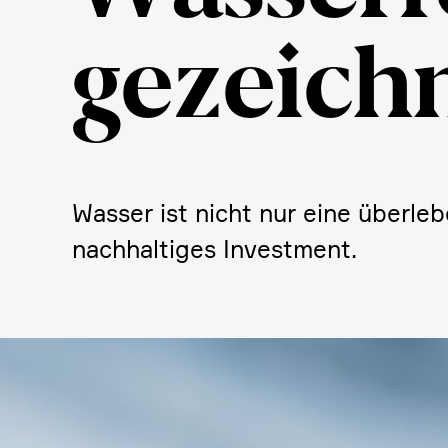
gezeich
Wasser ist nicht nur eine überle­
nachhal­tiges Invest­ment.