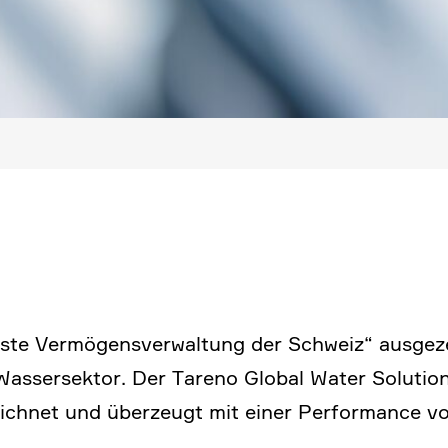
te Vermö­gens­ver­wal­tung der Schweiz“ ausge­z
asser­sektor. Der Tareno Global Water Solution
eichnet und überzeugt mit einer Perfor­mance v