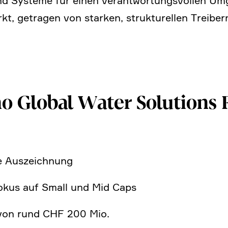
und Systeme für einen verant­wor­tungs­vollen Um
, getragen von starken, struk­tu­rellen Treibern.
no Global Water Solutions
e Auszeich­nung
 Fokus auf Small und Mid Caps
 von rund CHF 200 Mio.