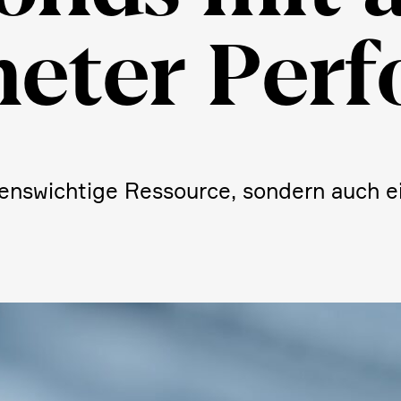
neter Perf
bens­wich­tige Ressource, sondern auch ei