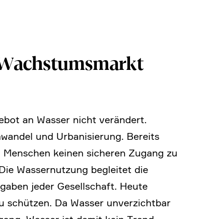
 Wachs­tums­markt
ebot an Wasser nicht verän­dert.
wandel und Urbani­sie­rung. Bereits
den Menschen keinen sicheren Zugang zu
 Die Wasser­nut­zung begleitet die
fgaben jeder Gesell­schaft. Heute
u schützen. Da Wasser unver­zichtbar