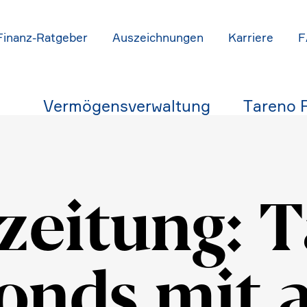
Finanz-Ratgeber
Auszeich­nungen
Karriere
F
Vermö­gens­ver­wal­tung
Tareno 
zei­tung: 
onds mit 