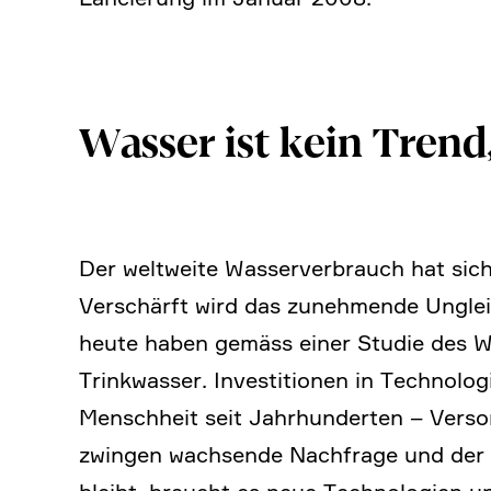
Wasser ist kein Trend
Der weltweite Wasser­ver­brauch hat sic
Verschärft wird das zuneh­mende Ungleic
heute haben gemäss einer Studie des Wa
Trink­wasser. Investi­tionen in Techno­lo
Mensch­heit seit Jahrhun­derten – Versor
zwingen wachsende Nachfrage und der K