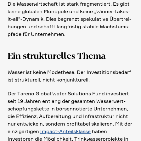
Die Wasser­wirt­schaft ist stark fragmen­tiert. Es gibt
keine globalen Monopole und keine „Winner-takes-
it-all”-Dynamik. Dies begrenzt speku­la­tive Übertrei­
bungen und schafft langfri­stig stabile Wachs­tums­
pfade für Unter­nehmen.
Ein struk­tu­relles Thema
Wasser ist keine Modethese. Der Investi­ti­ons­be­darf
ist struk­tu­rell, nicht konjunk­tu­rell.
Der Tareno Global Water Solutions Fund investiert
seit 19 Jahren entlang der gesamten Wasser­wert­
schöp­fungs­kette in börsen­no­tierte Unter­nehmen,
die Effizienz, Aufbe­rei­tung und Infra­struktur nicht
nur entwickeln, sondern profi­tabel skalieren. Mit der
einzig­ar­tigen
Impact-Anteils­klasse
haben
Investoren die Möglich­keit, Trink­was­ser­pro­jekte in