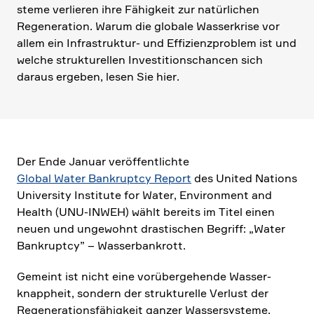
steme verlieren ihre Fähig­keit zur natür­li­chen
Regene­ra­tion. Warum die globale Wasser­krise vor
allem ein Infra­struktur- und Effizi­enz­pro­blem ist und
welche struk­tu­rellen Investi­ti­ons­chancen sich
daraus ergeben, lesen Sie hier.
Der Ende Januar veröf­fent­lichte
Global Water Bankruptcy Report
des United Nations
Univer­sity Insti­tute for Water, Environ­ment and
Health (UNU-INWEH) wählt bereits im Titel einen
neuen und ungewohnt drasti­schen Begriff: „Water
Bankruptcy” – Wasser­bank­rott.
Gemeint ist nicht eine vorüber­ge­hende Wasser­
knapp­heit, sondern der struk­tu­relle Verlust der
Regene­ra­ti­ons­fä­hig­keit ganzer Wasser­sy­steme.