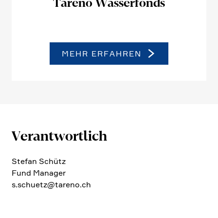
Tareno Wasser­fonds
MEHR ERFAHREN
Verant­wort­lich
Stefan Schütz
Fund Manager
s.​schuetz@​tareno.​ch