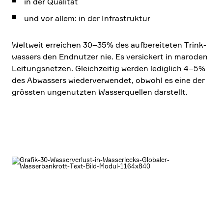
in der Qualität
und vor allem: in der Infra­struktur
Weltweit errei­chen 30–35% des aufbe­rei­teten Trink­
was­sers den Endnutzer nie. Es versickert in maroden
Leitungs­netzen. Gleich­zeitig werden ledig­lich 4–5%
des Abwas­sers wieder­ver­wendet, obwohl es eine der
grössten ungenutzten Wasser­quellen darstellt.