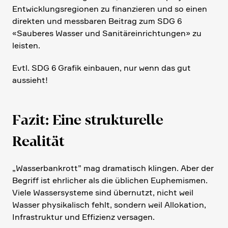
Entwick­lungs­re­gionen zu finan­zieren und so einen
direkten und messbaren Beitrag zum SDG 6
«Sauberes Wasser und Sanitär­ein­rich­tungen» zu
leisten.
Evtl. SDG 6 Grafik einbauen, nur wenn das gut
aussieht!
Fazit: Eine struk­tu­relle
Realität
„Wasser­bank­rott” mag drama­tisch klingen. Aber der
Begriff ist ehrli­cher als die üblichen Euphe­mismen.
Viele Wasser­sy­steme sind übernutzt, nicht weil
Wasser physi­ka­lisch fehlt, sondern weil Alloka­tion,
Infra­struktur und Effizienz versagen.