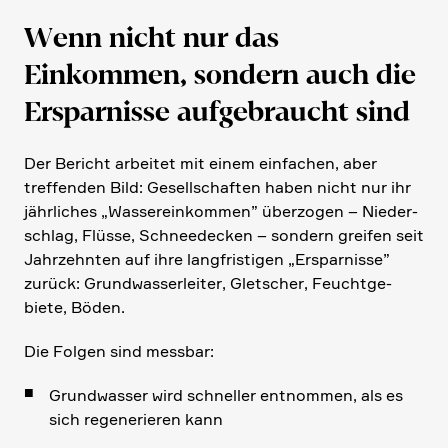
Wenn nicht nur das
Einkommen, sondern auch die
Erspar­nisse aufge­braucht sind
Der Bericht arbeitet mit einem einfa­chen, aber
treffenden Bild: Gesell­schaften haben nicht nur ihr
jährli­ches „Wasser­ein­kommen” überzogen – Nieder­
schlag, Flüsse, Schnee­decken – sondern greifen seit
Jahrzehnten auf ihre langfri­stigen „Erspar­nisse”
zurück: Grund­was­ser­leiter, Gletscher, Feucht­ge­
biete, Böden.
Die Folgen sind messbar:
Grund­wasser wird schneller entnommen, als es
sich regene­rieren kann