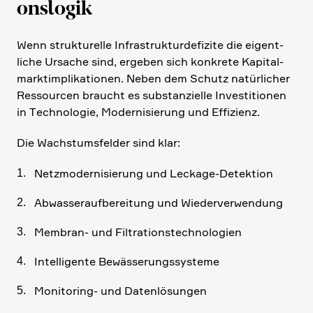
ons­logik
Wenn struk­tu­relle Infra­struk­tur­de­fi­zite die eigent­
liche Ursache sind, ergeben sich konkrete Kapital­
markt­im­pli­ka­tionen. Neben dem Schutz natür­li­cher
Ressourcen braucht es substan­zi­elle Investi­tionen
in Techno­logie, Moder­ni­sie­rung und Effizienz.
Die Wachs­tums­felder sind klar:
Netzmo­der­ni­sie­rung und Leckage-Detek­tion
Abwas­ser­auf­be­rei­tung und Wieder­ver­wen­dung
Membran- und Filtra­ti­ons­tech­no­lo­gien
Intel­li­gente Bewäs­se­rungs­sy­steme
Monito­ring- und Daten­lö­sungen