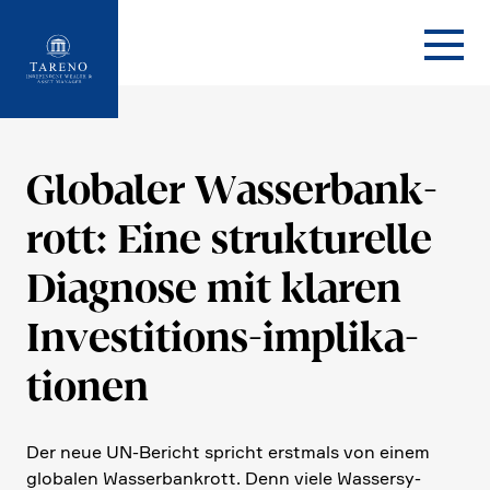
Startseite
Globaler Wasser­bank­
rott: Eine struk­tu­relle
Diagnose mit klaren
Investi­tions-impli­ka­
tionen
Der neue UN-Bericht spricht erstmals von einem
globalen Wasser­bank­rott. Denn viele Wasser­sy­