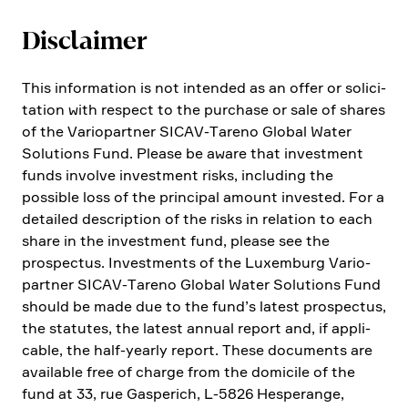
Disclaimer
This infor­ma­tion is not intended as an offer or solici­
ta­tion with respect to the purchase or sale of shares
of the Vario­partner SICAV-Tareno Global Water
Solutions Fund. Please be aware that invest­ment
funds involve invest­ment risks, inclu­ding the
possible loss of the principal amount invested. For a
detailed descrip­tion of the risks in relation to each
share in the invest­ment fund, please see the
prospectus. Invest­ments of the Luxem­burg Vario­
partner SICAV-Tareno Global Water Solutions Fund
should be made due to the fund’s latest prospectus,
the statutes, the latest annual report and, if appli­
cable, the half-yearly report. These documents are
available free of charge from the domicile of the
fund at 33, rue Gaspe­rich, L‑5826 Hespe­range,