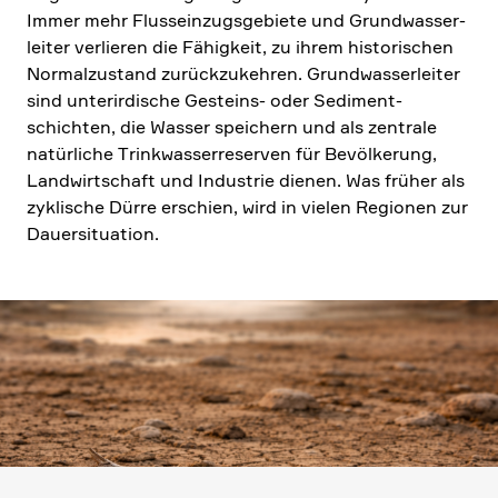
Immer mehr Fluss­ein­zugs­ge­biete und Grund­was­ser­
leiter verlieren die Fähig­keit, zu ihrem histo­ri­schen
Normal­zu­stand zurück­zu­kehren. Grund­was­ser­leiter
sind unter­ir­di­sche Gesteins- oder Sediment­
schichten, die Wasser speichern und als zentrale
natür­liche Trink­was­ser­re­serven für Bevöl­ke­rung,
Landwirt­schaft und Industrie dienen. Was früher als
zykli­sche Dürre erschien, wird in vielen Regionen zur
Dauer­si­tua­tion.