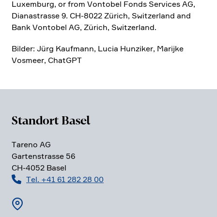
Luxem­burg, or from Vontobel Fonds Services AG,
Diana­strasse 9. CH-8022 Zürich, Switz­er­land and
Bank Vontobel AG, Zürich, Switz­er­land.
Bilder: Jürg Kaufmann, Lucia Hunziker, Marijke
Vosmeer, ChatGPT
Standort Basel
Tareno AG
Garten­strasse 56
CH-4052 Basel
Tel. +41 61 282 28 00