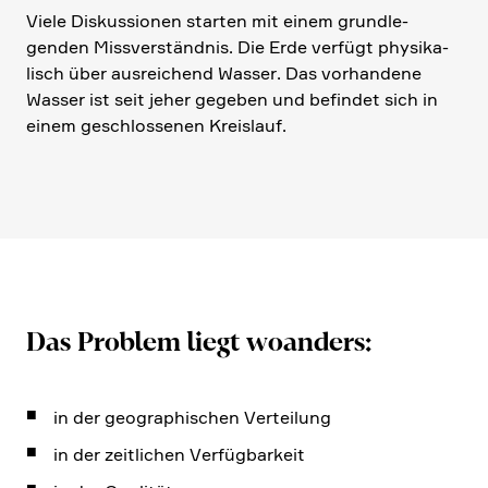
Viele Diskus­sionen starten mit einem grund­le­
genden Missver­ständnis. Die Erde verfügt physi­ka­
lisch über ausrei­chend Wasser. Das vorhan­dene
Wasser ist seit jeher gegeben und befindet sich in
einem geschlos­senen Kreis­lauf.
Das Problem liegt woanders:
in der geogra­phi­schen Vertei­lung
in der zeitli­chen Verfüg­bar­keit