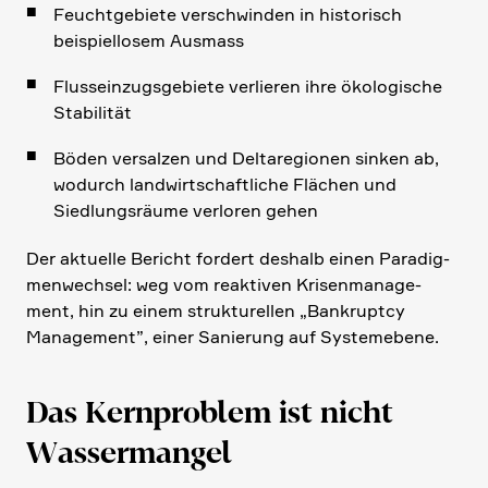
Feucht­ge­biete verschwinden in histo­risch
beispiel­losem Ausmass
Fluss­ein­zugs­ge­biete verlieren ihre ökolo­gi­sche
Stabi­lität
Böden versalzen und Delta­re­gionen sinken ab,
wodurch landwirt­schaft­liche Flächen und
Siedlungs­räume verloren gehen
Der aktuelle Bericht fordert deshalb einen Paradig­
men­wechsel: weg vom reaktiven Krisen­ma­nage­
ment, hin zu einem struk­tu­rellen „Bankruptcy
Manage­ment”, einer Sanie­rung auf System­ebene.
Das Kernpro­blem ist nicht
Wasser­mangel